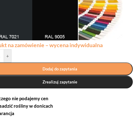
ukt na zamówienie – wycena indywidualna
+
Dodaj do zapytania
Zrealizuj zapytanie
czego nie podajemy cen
 sadzić rośliny w donicach
rancja