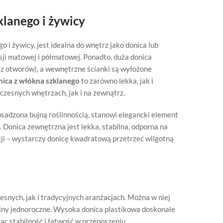
klanego i żywicy
i żywicy, jest idealna do wnętrz jako donica lub
ji matowej i półmatowej. Ponadto, duża donica
z otworów), a wewnętrzne ścianki są wyłożone
ica z włókna szklanego
to zarówno lekka, jak i
zesnych wnętrzach, jak i na zewnątrz.
bsadzona bujną roślinnością, stanowi elegancki element
 Donica zewnętrzna jest lekka, stabilna, odporna na
ji – wystarczy donicę kwadratową przetrzeć wilgotną
ych, jak i tradycyjnych aranżacjach. Można w niej
liny jednoroczne. Wysoka donica plastikowa doskonale
jąc stabilność i łatwość w przenoszeniu.