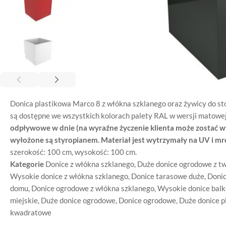
Donica plastikowa Marco 8 z włókna szklanego oraz żywicy do st
są dostępne we wszystkich kolorach palety RAL w wersji matowej
odpływowe w dnie (na wyraźne życzenie klienta może zostać 
wyłożone są styropianem. Materiał jest wytrzymały na UV i m
szerokość: 100 cm, wysokość: 100 cm.
Kategorie
Donice z włókna szklanego
,
Duże donice ogrodowe z t
Wysokie donice z włókna szklanego
,
Donice tarasowe duże
,
Donic
domu
,
Donice ogrodowe z włókna szklanego
,
Wysokie donice bal
miejskie
,
Duże donice ogrodowe
,
Donice ogrodowe
,
Duże donice p
kwadratowe