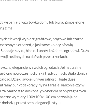
dą wspaniałą wizytówką domu lub biura. Zimozielone
ną zimą.
ych elewacji wybierz grafitowe, brązowe lub czarne
owoczesnych otoczeń, a jaskrawe kolory ożywią
8 dodaje szyku, blasku i urody każdemu ogrodowi. Duża
ycji roślinnych na dużych przestrzeniach.
syczną elegancję w swoich ogrodach. Jej neutralny
arówno nowoczesnych, jak i tradycyjnych. Biała donica
ałość. Dzięki swojej uniwersalności, białe duże
ralny punkt dekoracyjny na tarasie, balkonie czy w
a duża Marco 8 to doskonały wybór dla osób pragnących
Jej znaczne wymiary 100x100x100 cm pozwalają na
dodadzą przestrzeni elegancji i stylu.