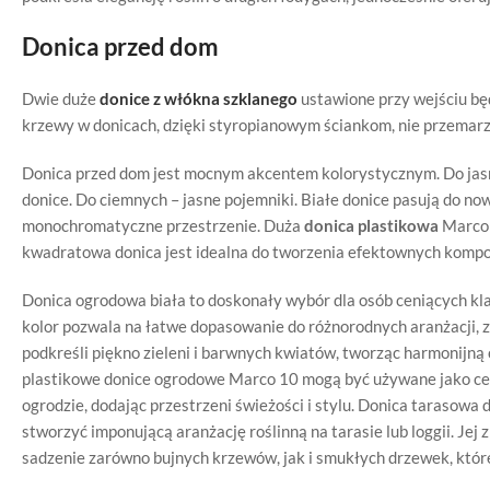
Donica przed dom
Dwie duże
donice
z włókna szklanego
ustawione przy wejściu bę
krzewy w donicach, dzięki styropianowym ściankom, nie przemarz
Donica przed dom jest mocnym akcentem kolorystycznym. Do jasn
donice. Do ciemnych – jasne pojemniki. Białe donice pasują do n
monochromatyczne przestrzenie. Duża
donica plastikowa
Marco 
kwadratowa donica jest idealna do tworzenia efektownych kompoz
Donica ogrodowa biała to doskonały wybór dla osób ceniących kla
kolor pozwala na łatwe dopasowanie do różnorodnych aranżacji, z
podkreśli piękno zieleni i barwnych kwiatów, tworząc harmonijną c
plastikowe donice ogrodowe Marco 10 mogą być używane jako cent
ogrodzie, dodając przestrzeni świeżości i stylu. Donica tarasow
stworzyć imponującą aranżację roślinną na tarasie lub loggii. 
sadzenie zarówno bujnych krzewów, jak i smukłych drzewek, które 