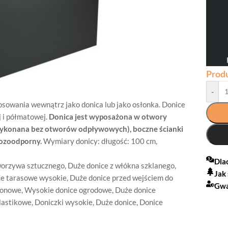
Prod
-
osowania wewnątrz jako donica lub jako osłonka. Donice
 i półmatowej.
Donica jest wyposażona w otwory
wykonana bez otworów odpływowych), boczne ścianki
rozoodporny.
Wymiary donicy: długość: 100 cm,
Dla
worzywa sztucznego
,
Duże donice z włókna szklanego
,
Jak
e tarasowe wysokie
,
Duże donice przed wejściem do
Gwa
konowe
,
Wysokie donice ogrodowe
,
Duże donice
lastikowe
,
Doniczki wysokie
,
Duże donice
,
Donice