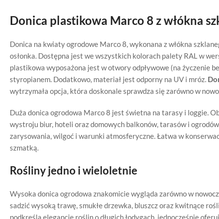
Donica plastikowa Marco 8 z włókna sz
Donica na kwiaty ogrodowe Marco 8, wykonana z włókna szklanego 
osłonka. Dostępna jest we wszystkich kolorach palety RAL w wers
plastikowa wyposażona jest w otwory odpływowe (na życzenie be
styropianem. Dodatkowo, materiał jest odporny na UV i mróz.
Don
wytrzymała opcja, która doskonale sprawdza się zarówno w nowoc
Duża donica ogrodowa Marco 8 jest świetna na tarasy i loggie. O
wystroju biur, hoteli oraz domowych balkonów, tarasów i ogrodów.
zarysowania, wilgoć i warunki atmosferyczne. Łatwa w konserwac
szmatką.
Rośliny jedno i wieloletnie
Wysoka donica ogrodowa znakomicie wygląda zarówno w nowoczesn
sadzić wysoką trawę, smukłe drzewka, bluszcz oraz kwitnące roś
podkreśla elegancję roślin o długich łodygach, jednocześnie oferu