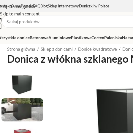
ontakt
O nas
Porady
FAQ
Blog
Sklep Internetowy
Doniczki w Polsce
Skip to navigation
Skip to main content
szystkie donice
Betonowe
Aluminiowe
Plastikowe
Corten
Paleniska
Na ta
Strona główna
/
Sklep z donicami
/
Donice kwadratowe
/
Doni
Donica z włókna szklanego