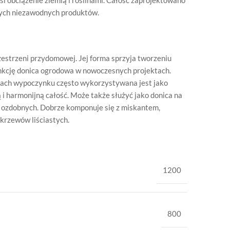
i obciążenie ziemią i roślinami. Całość zaprojektowano
ących niezawodnych produktów.
estrzeni przydomowej. Jej forma sprzyja tworzeniu
nkcję donica ogrodowa w nowoczesnych projektach.
refach wypoczynku często wykorzystywana jest jako
i harmonijną całość. Może także służyć jako donica na
w ozdobnych. Dobrze komponuje się z miskantem,
 krzewów liściastych.
1200
800