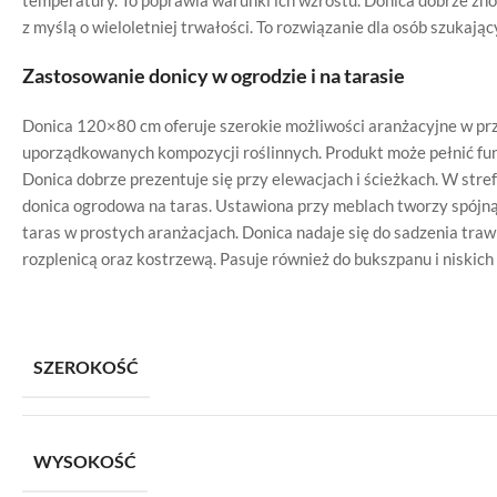
temperatury. To poprawia warunki ich wzrostu. Donica dobrze znos
z myślą o wieloletniej trwałości. To rozwiązanie dla osób szukaj
Zastosowanie donicy w ogrodzie i na tarasie
Donica 120×80 cm oferuje szerokie możliwości aranżacyjne w prz
uporządkowanych kompozycji roślinnych. Produkt może pełnić fu
Donica dobrze prezentuje się przy elewacjach i ścieżkach. W st
donica ogrodowa na taras. Ustawiona przy meblach tworzy spójną 
taras w prostych aranżacjach. Donica nadaje się do sadzenia tra
rozplenicą oraz kostrzewą. Pasuje również do bukszpanu i niskich
SZEROKOŚĆ
WYSOKOŚĆ