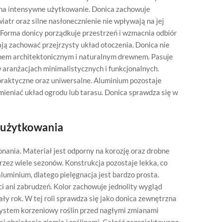
 na intensywne użytkowanie. Donica zachowuje
atr oraz silne nasłonecznienie nie wpływają na jej
. Forma donicy porządkuje przestrzeń i wzmacnia odbiór
ą zachować przejrzysty układ otoczenia. Donica nie
tonem architektonicznym i naturalnym drewnem. Pasuje
 aranżacjach minimalistycznych i funkcjonalnych.
praktyczne oraz uniwersalne. Aluminium pozostaje
mieniać układ ogrodu lub tarasu. Donica sprawdza się w
 użytkowania
ania. Materiał jest odporny na korozję oraz drobne
zez wiele sezonów. Konstrukcja pozostaje lekka, co
uminium, dlatego pielęgnacja jest bardzo prosta.
i ani zabrudzeń. Kolor zachowuje jednolity wygląd
ły rok. W tej roli sprawdza się jako donica zewnętrzna
ystem korzeniowy roślin przed nagłymi zmianami