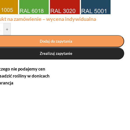
ukt na zamówienie – wycena indywidualna
+
Dodaj do zapytania
Zrealizuj zapytanie
czego nie podajemy cen
 sadzić rośliny w donicach
rancja