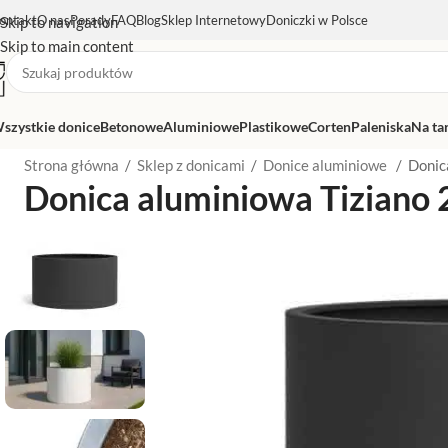
ontakt
O nas
Porady
FAQ
Blog
Sklep Internetowy
Doniczki w Polsce
Skip to navigation
Skip to main content
szystkie donice
Betonowe
Aluminiowe
Plastikowe
Corten
Paleniska
Na ta
Strona główna
/
Sklep z donicami
/
Donice aluminiowe
/
Donic
Donica aluminiowa Tiziano