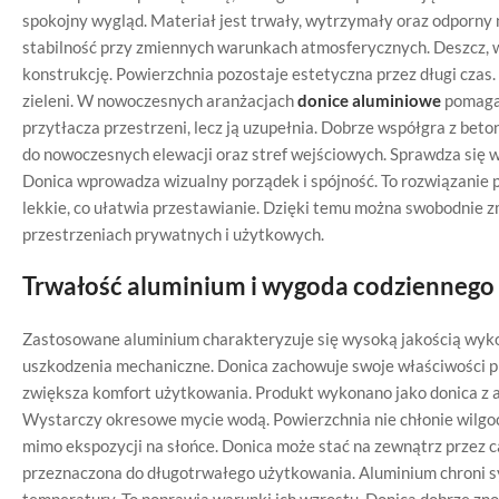
spokojny wygląd. Materiał jest trwały, wytrzymały oraz odporny
stabilność przy zmiennych warunkach atmosferycznych. Deszcz, wi
konstrukcję. Powierzchnia pozostaje estetyczna przez długi czas
zieleni. W nowoczesnych aranżacjach
donice aluminiowe
pomagaj
przytłacza przestrzeni, lecz ją uzupełnia. Dobrze współgra z be
do nowoczesnych elewacji oraz stref wejściowych. Sprawdza się w
Donica wprowadza wizualny porządek i spójność. To rozwiązanie 
lekkie, co ułatwia przestawianie. Dzięki temu można swobodnie z
przestrzeniach prywatnych i użytkowych.
Trwałość aluminium i wygoda codziennego
Zastosowane aluminium charakteryzuje się wysoką jakością wykon
uszkodzenia mechaniczne. Donica zachowuje swoje właściwości pr
zwiększa komfort użytkowania. Produkt wykonano jako donica z al
Wystarczy okresowe mycie wodą. Powierzchnia nie chłonie wilgoc
mimo ekspozycji na słońce. Donica może stać na zewnątrz przez ca
przeznaczona do długotrwałego użytkowania. Aluminium chroni s