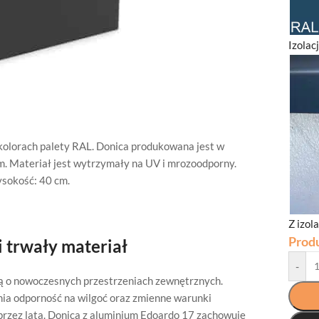
Izolac
olorach palety RAL. Donica produkowana jest w
m. Materiał jest wytrzymały na UV i mrozoodporny.
ysokość: 40 cm.
Z izol
Prod
 trwały materiał
-
ą o nowoczesnych przestrzeniach zewnętrznych.
nia odporność na wilgoć oraz zmienne warunki
 przez lata. Donica z aluminium Edoardo 17 zachowuje