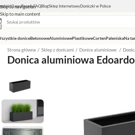
ontakt
O nas
Porady
FAQ
Blog
Sklep Internetowy
Doniczki w Polsce
Skip to navigation
Skip to main content
szystkie donice
Betonowe
Aluminiowe
Plastikowe
Corten
Paleniska
Na ta
Strona główna
/
Sklep z donicami
/
Donice aluminiowe
/
Donic
Donica aluminiowa Edoard