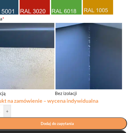
ja
*
acją
Bez izolacji
ukt na zamówienie – wycena indywidualna
+
Dodaj do zapytania