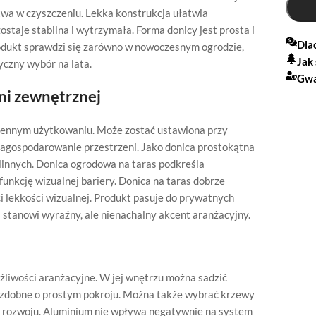
atwa w czyszczeniu. Lekka konstrukcja ułatwia
staje stabilna i wytrzymała. Forma donicy jest prosta i
Dla
rodukt sprawdzi się zarówno w nowoczesnym ogrodzie,
Jak
yczny wybór na lata.
Gwa
ni zewnętrznej
ziennym użytkowaniu. Może zostać ustawiona przy
 zagospodarowanie przestrzeni. Jako donica prostokątna
innych. Donica ogrodowa na taras podkreśla
nkcję wizualnej bariery. Donica na taras dobrze
 lekkości wizualnej. Produkt pasuje do prywatnych
stanowi wyraźny, ale nienachalny akcent aranżacyjny.
iwości aranżacyjne. W jej wnętrzu można sadzić
 ozdobne o prostym pokroju. Można także wybrać krzewy
o rozwoju. Aluminium nie wpływa negatywnie na system