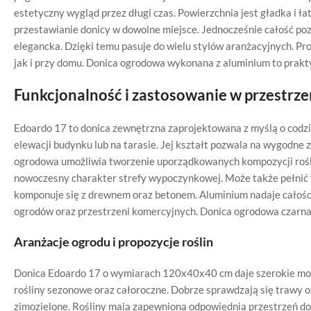
estetyczny wygląd przez długi czas. Powierzchnia jest gładka i ł
przestawianie donicy w dowolne miejsce. Jednocześnie całość pozo
elegancka. Dzięki temu pasuje do wielu stylów aranżacyjnych. P
jak i przy domu. Donica ogrodowa wykonana z aluminium to prakt
Funkcjonalność i zastosowanie w przestrze
Edoardo 17 to donica zewnętrzna zaprojektowana z myślą o cod
elewacji budynku lub na tarasie. Jej kształt pozwala na wygodne
ogrodowa umożliwia tworzenie uporządkowanych kompozycji rośl
nowoczesny charakter strefy wypoczynkowej. Może także pełnić fu
komponuje się z drewnem oraz betonem. Aluminium nadaje całości
ogrodów oraz przestrzeni komercyjnych. Donica ogrodowa czarna 
Aranżacje ogrodu i propozycje roślin
Donica Edoardo 17 o wymiarach 120x40x40 cm daje szerokie możl
rośliny sezonowe oraz całoroczne. Dobrze sprawdzają się trawy
zimozielone. Rośliny mają zapewnioną odpowiednią przestrzeń d