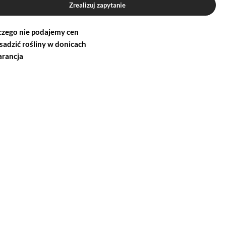
Zrealizuj zapytanie
czego nie podajemy cen
 sadzić rośliny w donicach
rancja