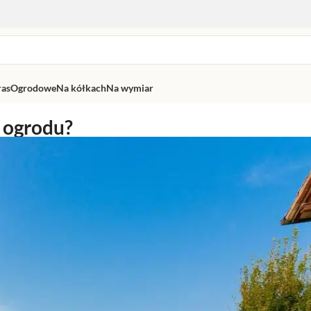
ras
Ogrodowe
Na kółkach
Na wymiar
 ogrodu?