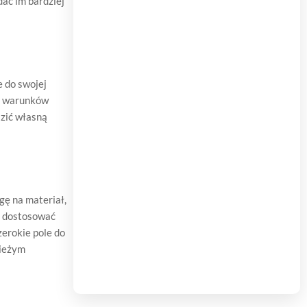
ać im bardziej
e do swojej
do warunków
azić własną
gę na materiał,
ż dostosować
zerokie pole do
wieżym