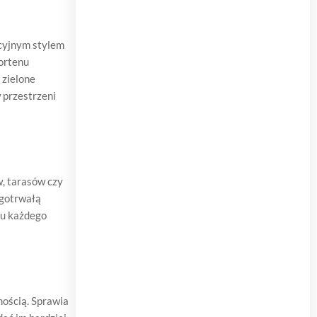
ycyjnym stylem
cortenu
 zielone
 przestrzeni
w, tarasów czy
ugotrwałą
ru każdego
nością. Sprawia