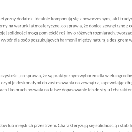
stetyczny dodatek. Idealnie komponują się z nowoczesnym, jak i trad
porny na warunki atmosferyczne, co sprawia, że donice zewnętrzne z 
ojej solidności mogą pomieścić rośliny o różnych rozmiarach, tworząc
y wybór dla osób poszukujących harmonii między naturą a designem w
u czystości, co sprawia, że są praktycznym wyborem dla wielu ogrodó
 czyni je doskonałymi do zastosowania na zewnątrz, zapewniając dł
ach i kolorach pozwala na łatwe dopasowanie ich do stylu i charakte
w lub miejskich przestrzeni. Charakteryzują się solidnością i stabil