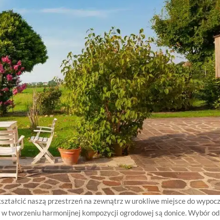
kształcić naszą przestrzeń na zewnątrz w urokliwe miejsce do wypoc
w w tworzeniu harmonijnej kompozycji ogrodowej są donice. Wybór o