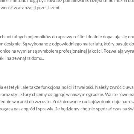
onice z betonu mogą być również pomalowane. Dzięki temu można dod
wność w aranżacji przestrzeni.
h unikalnych pojemników do uprawy roślin. Idealnie dopasują się on
ym designie. Są wykonane z odpowiedniego materiału, który pasuje 
Donice na wymiar są symbolem profesjonalnej jakości. Pozwalają wyr
k i na zewnątrz domu..
 estetyki, ale także funkcjonalności i trwałości. Należy zwrócić uwa
 oraz styl, który chcemy osiągnąć w naszym ogrodzie. Warto równie
wiednie warunki do wzrostu. Zróżnicowanie rodzajów donic daje nam s
bogacą nasz ogród i sprawią, że będziemy chętnie spędzać czas na ś