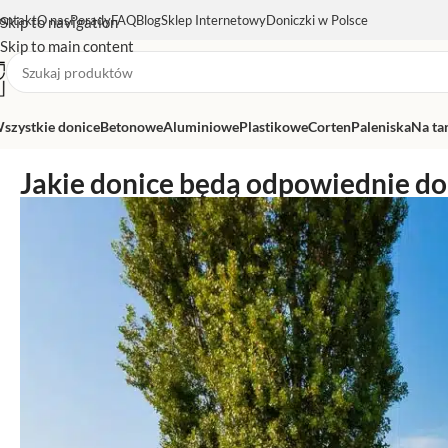
ontakt
O nas
Porady
FAQ
Blog
Sklep Internetowy
Doniczki w Polsce
Skip to navigation
Skip to main content
szystkie donice
Betonowe
Aluminiowe
Plastikowe
Corten
Paleniska
Na ta
Jakie donice będą odpowiednie do