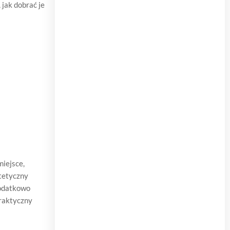
jak dobrać je
miejsce,
stetyczny
Dodatkowo
praktyczny