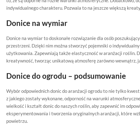
to, że są odporne na różne warunki atmosferyczne. Dodatkowo, d
indywidualnego charakteru. Pozwala to na jeszcze większą kreaty
Donice na wymiar
Donice na wymiar to doskonałe rozwiązanie dla osób poszukującyc
przestrzeni. Dzięki nim można stworzyć pojemniki o indywidualn
użytkowania. Zapewniają także elastyczność w aranżacji roślin. 
kreatywność, tworząc unikatową atmosferę zarówno wewnątrz, ja
Donice do ogrodu – podsumowanie
Wybór odpowiednich donic do aranżacji ogrodu to nie tylko kwestia
z jakiego zostały wykonane, odporność na warunki atmosferyczne
wielkość i kształt donic do naszych roślin, aby zapewnić im odpo
eksperymentowania i tworzenia oryginalnych aranżacji, które wz
powietrzu.