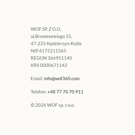
WOF SP. Z O.O.
ul.Broniewskiego 15,
47-225 Kędzierzyn-Koźle
NIP 6172211565
REGON 366951140
KRS 0000671142
Email:
info@wof360.com
Telefon:
+48 77 70 70 911
© 2026 WOF sp. z o.o.