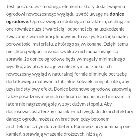
Jeśli poszukujesz modnego elementu, który doda Twojemu
ogrodowi nowoczesnego wyglądu, zwróć uwagę na
do
n
ice
ogrodowe
. Oprócz swego ozdobnego charakteru, cechują się
one również dużą trwałością i odpornością na uszkodzenia
związane z warunkami glebowymi. To wszystko dzięki małej
porowatości materiału, z którego są wykonane. Dzięki temu
nie chłoną wilgoci, a woda szybko z nich odparowuje, co
sprawia, że donice ogrodowe będą wymagały minimalnego
wysiłku, aby utrzymać je w należytym porządku. Ich
nowoczesny wygląd w naturalnej formie eliminuje potrzebę
dodatkowego malowania lub jakiejkolwiek innej obróbki, aby
uzyskać stylowy efekt. Donice betonowe ogrodowe zapewnią
także posadzonym w nich roślinom ochronę przed mrozami, a
latem nie nagrzewają się w zbyt dużym stopniu. Aby
dostosować ostateczny charakter ich wyglądu do architektury
danego ogrodu, możesz wybrać pomiędzy betonem
architektonicznym lub żelbetem. Ponieważ przypominają one
kamień, sprawiają wrażenie droższych, niż są w