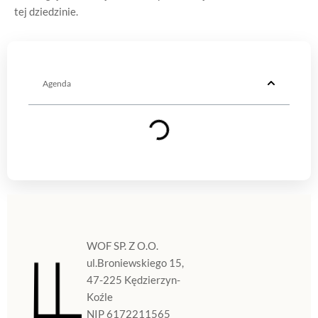
tej dziedzinie.
Agenda
WOF SP. Z O.O.
ul.Broniewskiego 15,
47-225 Kędzierzyn-
Koźle
NIP 6172211565