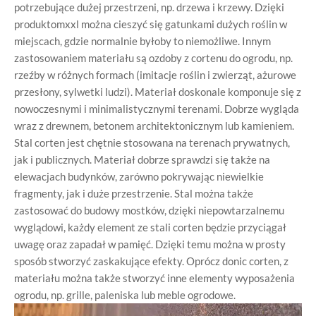
potrzebujące dużej przestrzeni, np. drzewa i krzewy. Dzięki
produktomxxl można cieszyć się gatunkami dużych roślin w
miejscach, gdzie normalnie byłoby to niemożliwe. Innym
zastosowaniem materiału są ozdoby z cortenu do ogrodu, np.
rzeźby w różnych formach (imitacje roślin i zwierząt, ażurowe
przesłony, sylwetki ludzi). Materiał doskonale komponuje się z
nowoczesnymi i minimalistycznymi terenami. Dobrze wygląda
wraz z drewnem, betonem architektonicznym lub kamieniem.
Stal corten jest chętnie stosowana na terenach prywatnych,
jak i publicznych. Materiał dobrze sprawdzi się także na
elewacjach budynków, zarówno pokrywając niewielkie
fragmenty, jak i duże przestrzenie. Stal można także
zastosować do budowy mostków, dzięki niepowtarzalnemu
wyglądowi, każdy element ze stali corten będzie przyciągał
uwagę oraz zapadał w pamięć. Dzięki temu można w prosty
sposób stworzyć zaskakujące efekty. Oprócz donic corten, z
materiału można także stworzyć inne elementy wyposażenia
ogrodu, np. grille, paleniska lub meble ogrodowe.