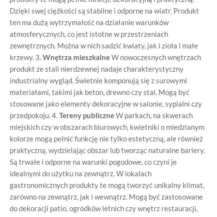
Dzięki swej ciężkości są stabilne i odporne na wiatr. Produkt
ten ma dużą wytrzymałość na działanie warunków
atmosferycznych, co jest istotne w przestrzeniach
zewnętrznych. Można w nich sadzić kwiaty, jak i zioła i małe
krzewy. 3.
Wnętrza mieszkalne
W nowoczesnych wnętrzach
produkt ze stali nierdzewnej nadaje charakterystyczny
industrialny wygląd. Świetnie komponują się z surowymi
materiałami, takimi jak beton, drewno czy stal. Mogą być
stosowane jako elementy dekoracyjne w salonie, sypialni czy
przedpokoju. 4.
Tereny publiczne
W parkach, na skwerach
miejskich czy w obszarach biurowych, kwietniki o miedzianym
kolorze mogą pełnić funkcję nie tylko estetyczną, ale również
praktyczną, wydzielając obszar lub tworząc naturalne bariery.
Są trwałe i odporne na warunki pogodowe, co czyni je
idealnymi do użytku na zewnątrz. W lokalach
gastronomicznych produkty te mogą tworzyć unikalny klimat,
zarówno na zewnątrz, jak i wewnątrz. Mogą być zastosowane
do dekoracji patio, ogródków letnich czy wnętrz restauracji,