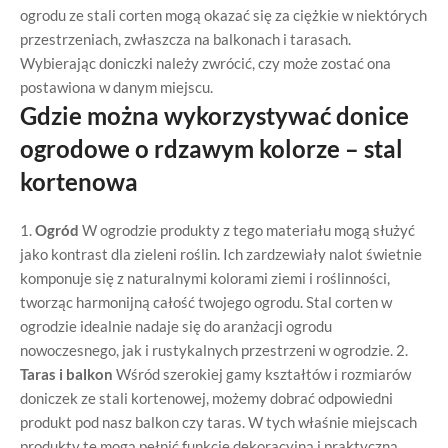
ogrodu ze stali corten mogą okazać się za ciężkie w niektórych
przestrzeniach, zwłaszcza na balkonach i tarasach.
Wybierając doniczki należy zwrócić, czy może zostać ona
postawiona w danym miejscu.
Gdzie można wykorzystywać donice
ogrodowe o rdzawym kolorze – stal
kortenowa
1.
Ogród
W ogrodzie produkty z tego materiału mogą służyć
jako kontrast dla zieleni roślin. Ich zardzewiały nalot świetnie
komponuje się z naturalnymi kolorami ziemi i roślinności,
tworząc harmonijną całość twojego ogrodu. Stal corten w
ogrodzie idealnie nadaje się do aranżacji ogrodu
nowoczesnego, jak i rustykalnych przestrzeni w ogrodzie. 2.
Taras i balkon
Wśród szerokiej gamy kształtów i rozmiarów
doniczek ze stali kortenowej, możemy dobrać odpowiedni
produkt pod nasz balkon czy taras. W tych właśnie miejscach
produkty te mogą pełnić funkcje dekoracyjną i praktyczną.