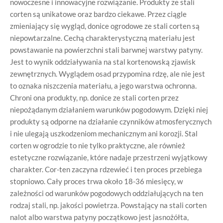
nowoczesne i innowacyjne rozwiązanie. Produkty ze stali
corten są unikatowe oraz bardzo ciekawe. Przez ciągle
zmieniający się wygląd, donice ogrodowe ze stali corten są
niepowtarzalne. Cechą charakterystyczną materiału jest
powstawanie na powierzchni stali barwnej warstwy patyny.
Jest to wynik oddziaływania na stal kortenowską zjawisk
zewnętrznych. Wyglądem osad przypomina rdzę, ale nie jest
to oznaka niszczenia materiału, a jego warstwa ochronna.
Chroni ona produkty, np. donice ze stali corten przez
niepożądanym działaniem warunków pogodowym. Dzięki niej
produkty są odporne na działanie czynników atmosferycznych
i nie ulegają uszkodzeniom mechanicznym ani korozji. Stal
corten w ogrodzie to nie tylko praktyczne, ale również
estetyczne rozwiązanie, które nadaje przestrzeni wyjątkowy
charakter. Cor-ten zaczyna rdzewieć i ten proces przebiega
stopniowo. Cały proces trwa około 18-36 miesięcy, w
zależności od warunków pogodowych oddziałujących na ten
rodzaj stali, np. jakości powietrza. Powstający na stali corten
nalot albo warstwa patyny początkowo jest jasnożółta,