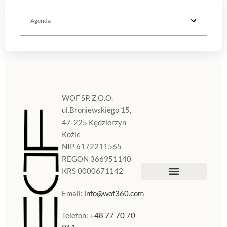
Agenda
WOF SP. Z O.O.
ul.Broniewskiego 15,
47-225 Kędzierzyn-
Koźle
NIP 6172211565
REGON 366951140
KRS 0000671142
Sklep Internetowy
Doniczki w Polsce
Email:
info@wof360.com
Telefon:
+48 77 70 70