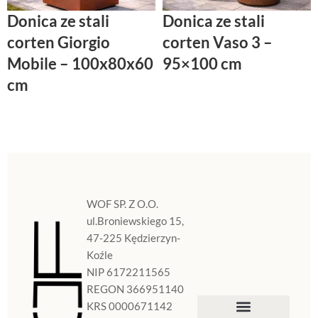
Donica ze stali
Donica ze stali
corten Giorgio
corten Vaso 3 –
Mobile – 100x80x60
95×100 cm
cm
WOF SP. Z O.O.
ul.Broniewskiego 15,
47-225 Kędzierzyn-
Koźle
NIP 6172211565
REGON 366951140
KRS 0000671142