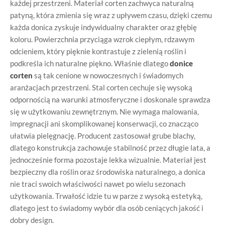
każdej przestrzeni. Materiał corten zachwyca naturalną
patyną, która zmienia się wraz z upływem czasu, dzięki czemu
każda donica zyskuje indywidualny charakter oraz głębię
koloru. Powierzchnia przyciąga wzrok ciepłym, rdzawym
odcieniem, który pięknie kontrastuje z zielenią roślin i
podkreśla ich naturalne piękno. Właśnie dlatego
donice
corten
są tak cenione w nowoczesnych i świadomych
aranżacjach przestrzeni. Stal corten cechuje się wysoką
odpornością na warunki atmosferyczne i doskonale sprawdza
się w użytkowaniu zewnętrznym. Nie wymaga malowania,
impregnacji ani skomplikowanej konserwacji, co znacząco
ułatwia pielęgnację. Producent zastosował grube blachy,
dlatego konstrukcja zachowuje stabilność przez długie lata, a
jednocześnie forma pozostaje lekka wizualnie. Materiał jest
bezpieczny dla roślin oraz środowiska naturalnego, a donica
nie traci swoich właściwości nawet po wielu sezonach
użytkowania. Trwałość idzie tu w parze z wysoką estetyką,
dlatego jest to świadomy wybór dla osób ceniących jakość i
dobry design.