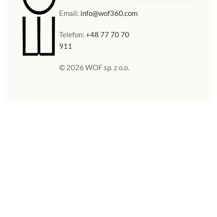
Sklep Internetowy
Doniczki w Polsce
Email:
info@wof360.com
Telefon:
+48 77 70 70
911
© 2026 WOF sp. z o.o.