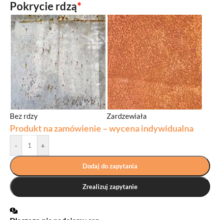
Pokrycie rdzą
*
Bez rdzy
Zardzewiała
Produkt na zamówienie – wycena indywidualna
-
+
Dodaj do zapytania
Zrealizuj zapytanie