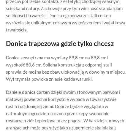
przeciw potrzebie kontaktu z estetyką chodzącej własnymi
ścieżkami natury. Zachowuje przy tym wierność standardom
solidności i trwałości. Donica ogrodowa ze stali corten
wyróżnia się unikalnym, rdzawym wykończeniem i wyjątkową
trwałością.
Donica trapezowa gdzie tylko chcesz
Donica zewnętrzna ma wymiary 89,8 cm na 89,8 cm i
wysokość 80,6 cm. Solidna konstrukcja z odpornej stali
sprawia, że można bez obaw ulokować ją w dowolnym miejscu.
Wytrzymała powłoka zniesie każde warunki.
Daniele
donica corten
dzięki swoim stonowanym barwom i
matowej powierzchni korzystnie wypada w towarzystwie
roślin i odsłoniętej ziemi. Dobrze będzie wyglądała w
naturalnym ogrodzie, otoczona przez kępy swobodnie
rosnących ziół i opleciona przez pnącza. W bardziej surowych
aranżacjach może posłużyć jako uzupełnienie skalniaka z