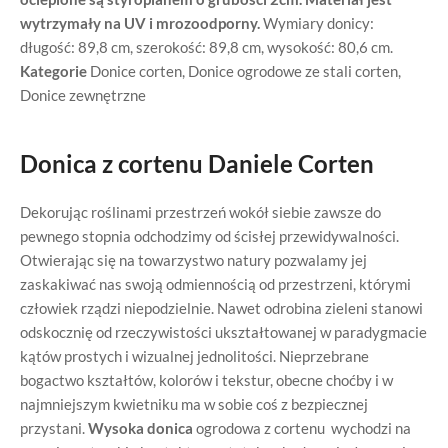
wytrzymały na UV i mrozoodporny.
Wymiary donicy:
długość: 89,8 cm, szerokość: 89,8 cm, wysokość: 80,6 cm.
Kategorie
Donice corten
,
Donice ogrodowe ze stali corten
,
Donice zewnętrzne
Donica z cortenu Daniele Corten
Dekorując roślinami przestrzeń wokół siebie zawsze do
pewnego stopnia odchodzimy od ścisłej przewidywalności.
Otwierając się na towarzystwo natury pozwalamy jej
zaskakiwać nas swoją odmiennością od przestrzeni, którymi
człowiek rządzi niepodzielnie. Nawet odrobina zieleni stanowi
odskocznię od rzeczywistości ukształtowanej w paradygmacie
kątów prostych i wizualnej jednolitości. Nieprzebrane
bogactwo kształtów, kolorów i tekstur, obecne choćby i w
najmniejszym kwietniku ma w sobie coś z bezpiecznej
przystani.
Wysoka donica
ogrodowa z cortenu wychodzi na