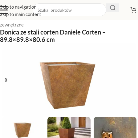
Skip to navigation
Skip to main content
Strona główna
/
Sklep z donicami
/
Donice ogrodowe
/
Donice
zewnętrzne
Donica ze stali corten Daniele Corten –
89.8×89.8×80.6 cm