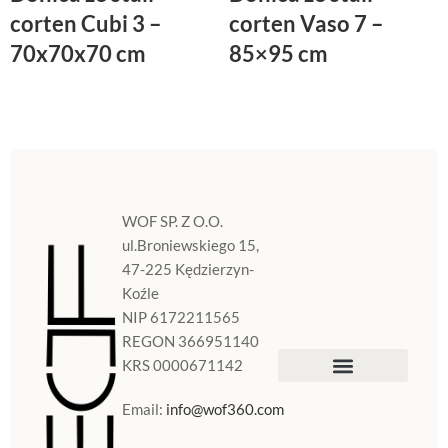
corten Cubi 3 –
corten Vaso 7 –
70x70x70 cm
85×95 cm
WOF SP. Z O.O.
ul.Broniewskiego 15,
47-225 Kędzierzyn-
Koźle
NIP 6172211565
REGON 366951140
KRS 0000671142
Sklep Internetowy
Doniczki w Polsce
Email:
info@wof360.com