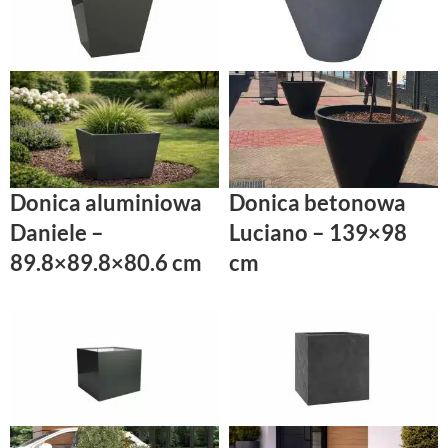
Donica aluminiowa
Donica betonowa
Daniele –
Luciano – 139×98
89.8×89.8×80.6 cm
cm