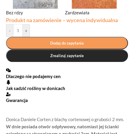
Bez rdzy
Zardzewiała
Produkt na zamówienie – wycena indywidualna
-
+
Dodaj do zapytania
Zrealizuj zapytanie
Dlaczego nie podajemy cen
Jak sadzić rośliny w donicach
Gwarancja
Donica Daniele Corten z blachy cortenowej o grubości 2 mm.
W dnie posiada otwór odpływowy, natomiast jej ścianki
ocieplone są styropianem o grubości 2cm.
Materiał jest