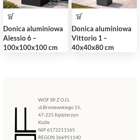
Donica aluminiowa
Donica aluminiowa
Alessio 6 –
Vittorio 1 –
100x100x100 cm
40x40x80 cm
WOF SP. Z O.O.
ul.Broniewskiego 15,
47-225 Kędzierzyn-
Koźle
NIP 6172211565
REGON 366951140