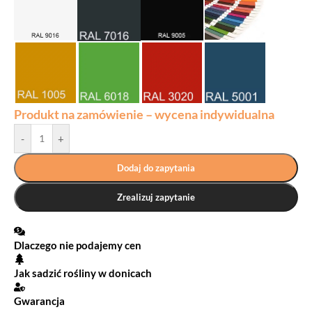
Produkt na zamówienie – wycena indywidualna
-
+
Dodaj do zapytania
Zrealizuj zapytanie
Dlaczego nie podajemy cen
Jak sadzić rośliny w donicach
Gwarancja