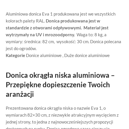
Aluminiowa donica Eva 1 produkowana jest we wszystkich
kolorach palety RAL.
Donica produkowana jest w
standardzie z otworami odpływowymi.
Materiał jest
wytrzymały na UV i mrozoodporny.
Waga to: 8 kg, a
wymiary: średnica: 82 cm, wysokość: 30 cm. Donica polecana
jest do ogrodów.
Kategorie
Donice aluminiowe
,
Duże donice aluminiowe
Donica okrągła niska aluminiowa –
Przepiękne dopieszczenie Twoich
aranżacji
Prezentowana donica okrągła niska o nazwie Eva 1, o
wymiarach 82×30 cm, z niezwykle atrakcyjnym wycięciem z
jednej strony, to jedna z najnowocześniejszych propozycji
dostępnych na rynku. Donica ogrodowa szara cieszy się