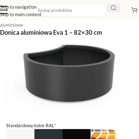
Skip to navigation
Skip to main content
Strona główna
/
Sklep z donicami
/
Duże donice
/
Duże donice
aluminiowe
Donica aluminiowa Eva 1 – 82×30 cm
Standardowy kolor RAL
*