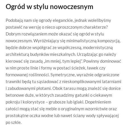
Ogród w stylu nowoczesnym
Podobają nam się ogrody eleganckie, jednak wolelibyśmy
postawić na wersję o nieco uproszczonym charakterze?
Dobrym rozwiązaniem może okazać się ogród w stylu
nowoczesnym. Wyróżniający się minimalistyczną kompozycją,
będzie dobrze współgrać ze współczesną, modernistyczną
architekturą budynków mieszkalnych. Urządzając go należy
kierować się zasadą „im mniej, tym lepiej”. Powinny dominować
w nim proste linie i formy w postaci ścieżek, ławek czy
formowanej roślinności. Symetryczne, wyraźnie odgraniczone
trawniki będą tu sąsiadować z nieskomplikowanymi latarniami
i zabudowanymi płotami. Obok tarasu mogą znaleźć się donice
betonowe duże, w których zasadzimy gatunki o ciekawym
pokroju i kolorystyce – grubosze lub iglaki. Dopełnieniem
całości mogą stać się meble o oryginalnym wzornictwie oraz
prostokątne oczka wodne lub nawet ściany wody spływającej
po szkle.