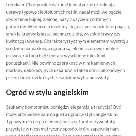
trendach. Choć polskie warunki klimatyczne utrudniają
uprawę typowo ciepłolubnych roślin, nadal możliwe będzie
stworzenie bujnej, zielonej oazy z użyciem rodzimych
gatunków. W tym celu możemy sięgnąć po zimozielone pnącza,
smukłe krzewy iglaste, pachnące zioła, wysokie trawy czy
kwitnącą lawendę. Charakterystycznym elementem wystroju
śródziemnomorskiego ogrodu są lekkie, ażurowe meble z
drewna, rattanu bądź metalu wyścielone miękkimi
poduszkami. Nie powinno zabraknąć w nim kamiennych
murków, dekoracyjnych dzbanów, a także donic betonowych
przed domem, w których zasadzimy wybrane kwiaty.
Ogród w stylu angielskim
Szukamy kompromisu pomiędzy elegancją a tradycją? Być
może przypadnie nam do gustu ogród w stylu angielskim.
Typowym dla niego elementem są naturalne żywopłoty
przycięte w niesymetryczny sposób, które zapewnią nam
wysoki poziom prywatności. Pomiędzy szpalerami powinny