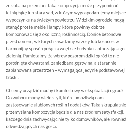
ze sobą na przemian. Taka kompozycja może przypominać
letnią łąkę lub stary sad, w którym wygospodarujemy miejsce
wypoczynku na świeżym powietrzu. W dzikim ogrodzie mogą
stanąć proste meble i lampy, które powinny dobrze
komponować się z okoliczną roślinnością. Donice betonowe
przed domem, w których zasadzimy wrzosy lub kosaćce, w
harmonijny sposób połączą wnętrze budynku z otaczającą go
zielenią. Pamiętajmy, że wbrew pozorom dziki ogród to nie
porośnięta chwastami, zaniedbana gęstwina, a starannie
zaplanowana przestrzeń – wymagająca jedynie podstawowej
troski.
Chcemy urządzić modny i komfortowy w eksploatacji ogród?
Do wyboru mamy wiele styli, które umożliwią nam
zastosowanie ulubionych roślin i dodatków. Taka skrupulatnie
przemyślana kompozycja będzie dla nas źródłem satysfakcji,
każdego dnia zachwycając nie tylko domowników, ale również
odwiedzających nas gości.