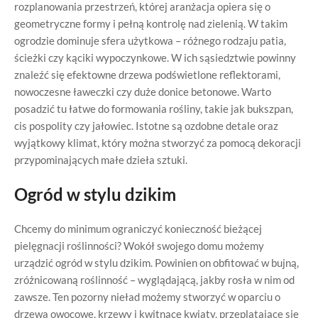
rozplanowania przestrzeń, której aranżacja opiera się o
geometryczne formy i pełną kontrolę nad zielenią. W takim
ogrodzie dominuje sfera użytkowa – różnego rodzaju patia,
ścieżki czy kąciki wypoczynkowe. W ich sąsiedztwie powinny
znaleźć się efektowne drzewa podświetlone reflektorami,
nowoczesne ławeczki czy duże donice betonowe. Warto
posadzić tu łatwe do formowania rośliny, takie jak bukszpan,
cis pospolity czy jałowiec. Istotne są ozdobne detale oraz
wyjątkowy klimat, który można stworzyć za pomocą dekoracji
przypominających małe dzieła sztuki.
Ogród w stylu dzikim
Chcemy do minimum ograniczyć konieczność bieżącej
pielęgnacji roślinności? Wokół swojego domu możemy
urządzić ogród w stylu dzikim. Powinien on obfitować w bujną,
zróżnicowaną roślinność – wyglądającą, jakby rosła w nim od
zawsze. Ten pozorny nieład możemy stworzyć w oparciu o
drzewa owocowe, krzewy i kwitnące kwiaty, przeplatające się