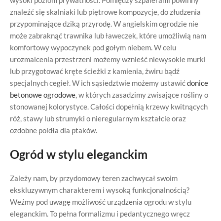
znaleźć się skalniaki lub piętrowe kompozycje, do złudzenia
przypominające dziką przyrodę. W angielskim ogrodzie nie
może zabraknąć trawnika lub ławeczek, które umożliwią nam
komfortowy wypoczynek pod gołym niebem. W celu
urozmaicenia przestrzeni możemy wznieść niewysokie murki
lub przygotować kręte ścieżki z kamienia, żwiru bądź
specjalnych cegieł. W ich sąsiedztwie możemy ustawić
donice
betonowe ogrodowe
, w których zasadzimy zwisające rośliny o
stonowanej kolorystyce. Całości dopełnią krzewy kwitnących
róż, stawy lub strumyki o nieregularnym kształcie oraz
ozdobne poidła dla ptaków.
Ogród w stylu eleganckim
Zależy nam, by przydomowy teren zachwycał swoim
ekskluzywnym charakterem i wysoką funkcjonalnością?
Weźmy pod uwagę możliwość urządzenia ogrodu w stylu
eleganckim. To pełna formalizmu i pedantycznego wręcz