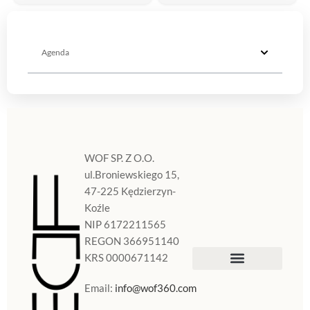
Agenda
WOF SP. Z O.O.
ul.Broniewskiego 15,
47-225 Kędzierzyn-
Koźle
NIP 6172211565
REGON 366951140
KRS 0000671142
Sklep Internetowy
Doniczki w Polsce
Email:
info@wof360.com