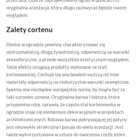
przez lata. Dobrze zaprojektowany ogród w donicach to
oryginalna aranżacja, która długo zachwycać będzie swoim
wyglądem.
Zalety cortenu
Donice w ogrodzie powinny charakteryzować się
wytrzymałością, długą żywotnością, odpornością na warunki
atmosferyczne, a przede wszystkim estetycznym wyglądem.
Takie efekty osiągają produkty wykonane ze stali
kortenowskiej. Cechuje się ona bowiem wyższą niż inne
materiały odpornością na niekorzystne warunki zewnętrzne.
Spełnia ona niezbędne europejskie normy, by mogła być za
taki surowiec uznana. Oryginalna barwa i faktura, która
przypomina rdzę, sprawia, że często stal kortenowska w
ogrodzie staje się elementem dekoracyjnym w projektach
architektonicznych. Rdzawa barwa pokrywającej jej patyny
jest niezwykle atrakcyjna i pasuje do wielu aranżacji. Jest
także wykorzystywana w sztuce do tworzenia rzeźb, które