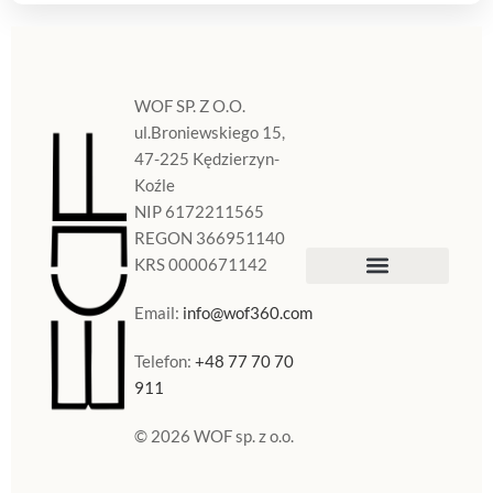
WOF SP. Z O.O.
ul.Broniewskiego 15,
47-225 Kędzierzyn-
Koźle
NIP 6172211565
REGON 366951140
KRS 0000671142
Sklep Internetowy
Doniczki w Polsce
Email:
info@wof360.com
Telefon:
+48 77 70 70
911
© 2026 WOF sp. z o.o.