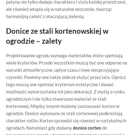
patyna nie tylko dodaje charakteru i stylu każdej przestrzeni,
ale również wtapia się w naturalne otoczenie, tworząc
harmonijną całość z otaczającą zielenią.
Donice ze stali kortenowskiej w
ogrodzie – zalety
Projektowanie ogrodu wymaga materiałów, które spełniają
wiele kryteriów. Przede wszystkim muszą być one odporne na
warunki atmosferyczne, upływ czasu i inne niesprzyjające
czynniki. Powinny one także dobrze służyć przez lata. Oprócz
tego muszą one spełniać kryterium estetyczne i dawać
możliwość wykorzystania ich jako dekoracji. Z myślą o rynku
ogrodniczym i nie tylko stworzono materiał ze stali
kortenowej. Między innymi możemy zastosować korten w
ogrodzie. Donice wykonane ze stali cortenowej podkreślają
charakter roślin. Korten sprawdzi się również w rustykalnych
ogrodach. Natomiast gdy dodamy
donice corten
do
nowoczesnego ogrodu utworzymy kontrast nowoczesności z