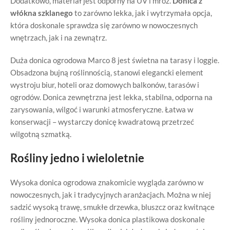
Dodatkowo, materiał jest odporny na UV i mróz.
Donica z
włókna szklanego
to zarówno lekka, jak i wytrzymała opcja,
która doskonale sprawdza się zarówno w nowoczesnych
wnętrzach, jak i na zewnątrz.
Duża donica ogrodowa Marco 8 jest świetna na tarasy i loggie.
Obsadzona bujną roślinnością, stanowi elegancki element
wystroju biur, hoteli oraz domowych balkonów, tarasów i
ogrodów. Donica zewnętrzna jest lekka, stabilna, odporna na
zarysowania, wilgoć i warunki atmosferyczne. Łatwa w
konserwacji – wystarczy donicę kwadratową przetrzeć
wilgotną szmatką.
Rośliny jedno i wieloletnie
Wysoka donica ogrodowa znakomicie wygląda zarówno w
nowoczesnych, jak i tradycyjnych aranżacjach. Można w niej
sadzić wysoką trawę, smukłe drzewka, bluszcz oraz kwitnące
rośliny jednoroczne. Wysoka donica plastikowa doskonale