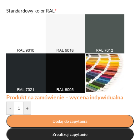
Standardowy kolor RAL
*
Produkt na zamówienie – wycena indywidualna
-
+
Dodaj do zapytania
Zrealizuj zapytanie