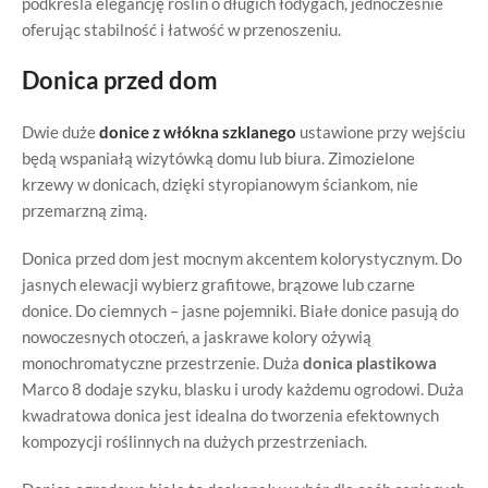
podkreśla elegancję roślin o długich łodygach, jednocześnie
oferując stabilność i łatwość w przenoszeniu.
Donica przed dom
Dwie duże
donice
z włókna szklanego
ustawione przy wejściu
będą wspaniałą wizytówką domu lub biura. Zimozielone
krzewy w donicach, dzięki styropianowym ściankom, nie
przemarzną zimą.
Donica przed dom jest mocnym akcentem kolorystycznym. Do
jasnych elewacji wybierz grafitowe, brązowe lub czarne
donice. Do ciemnych – jasne pojemniki. Białe donice pasują do
nowoczesnych otoczeń, a jaskrawe kolory ożywią
monochromatyczne przestrzenie. Duża
donica plastikowa
Marco 8 dodaje szyku, blasku i urody każdemu ogrodowi. Duża
kwadratowa donica jest idealna do tworzenia efektownych
kompozycji roślinnych na dużych przestrzeniach.