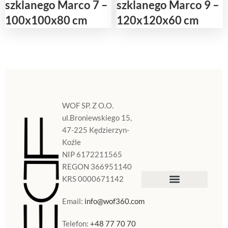
szklanego Marco 7 –
szklanego Marco 9 –
100x100x80 cm
120x120x60 cm
WOF SP. Z O.O.
ul.Broniewskiego 15,
47-225 Kędzierzyn-
Koźle
NIP 6172211565
REGON 366951140
KRS 0000671142
Sklep Internetowy
Doniczki w Polsce
Email:
info@wof360.com
Telefon:
+48 77 70 70