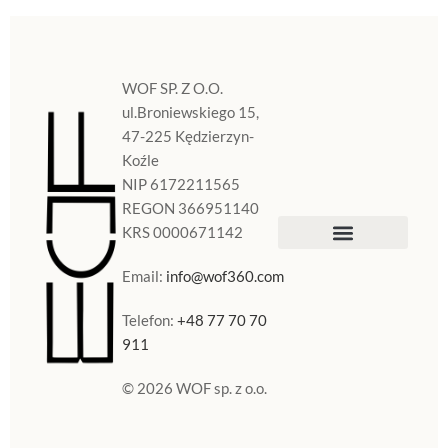
WOF SP. Z O.O.
ul.Broniewskiego 15,
47-225 Kędzierzyn-
Koźle
NIP 6172211565
REGON 366951140
KRS 0000671142
Sklep Internetowy
Doniczki w Polsce
Email:
info@wof360.com
Telefon:
+48 77 70 70
911
© 2026 WOF sp. z o.o.