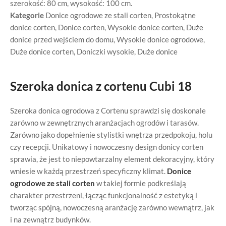
szerokość: 80 cm, wysokość: 100 cm.
Kategorie
Donice ogrodowe ze stali corten
,
Prostokątne
donice corten
,
Donice corten
,
Wysokie donice corten
,
Duże
donice przed wejściem do domu
,
Wysokie donice ogrodowe
,
Duże donice corten
,
Doniczki wysokie
,
Duże donice
Szeroka donica z cortenu Cubi 18
Szeroka donica ogrodowa z Cortenu sprawdzi się doskonale
zarówno w zewnętrznych aranżacjach ogrodów i tarasów.
Zarówno jako dopełnienie stylistki wnętrza przedpokoju, holu
czy recepcji. Unikatowy i nowoczesny design donicy corten
sprawia, że jest to niepowtarzalny element dekoracyjny, który
wniesie w każdą przestrzeń specyficzny klimat.
Donice
ogrodowe ze stali corten
w takiej formie podkreślają
charakter przestrzeni, łącząc funkcjonalność z estetyką i
tworząc spójną, nowoczesną aranżację zarówno wewnątrz, jak
i na zewnątrz budynków.