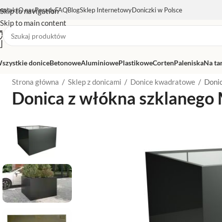
ontakt
O nas
Porady
FAQ
Blog
Sklep Internetowy
Doniczki w Polsce
Skip to navigation
Skip to main content
szystkie donice
Betonowe
Aluminiowe
Plastikowe
Corten
Paleniska
Na ta
Strona główna
/
Sklep z donicami
/
Donice kwadratowe
/
Doni
Donica z włókna szklanego