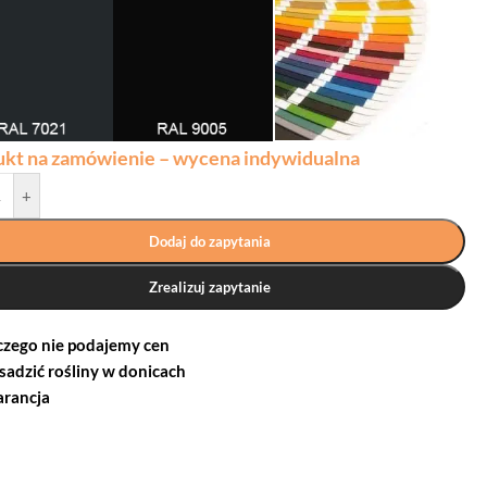
ukt na zamówienie – wycena indywidualna
+
Dodaj do zapytania
Zrealizuj zapytanie
czego nie podajemy cen
 sadzić rośliny w donicach
rancja