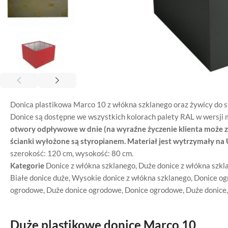
Donica plastikowa Marco 10 z włókna szklanego oraz żywicy do s
Donice są dostępne we wszystkich kolorach palety RAL w wersji
otwory odpływowe w dnie (na wyraźne życzenie klienta może
ścianki wyłożone są styropianem. Materiał jest wytrzymały na
szerokość: 120 cm, wysokość: 80 cm.
Kategorie
Donice z włókna szklanego
,
Duże donice z włókna szkl
Białe donice duże
,
Wysokie donice z włókna szklanego
,
Donice og
ogrodowe
,
Duże donice ogrodowe
,
Donice ogrodowe
,
Duże donice
Duże plastikowe donice Marco 10