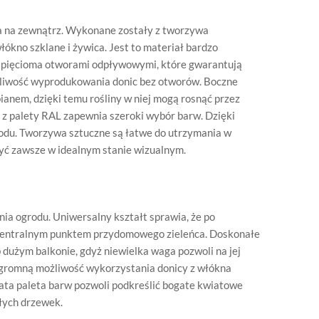
ia na zewnątrz. Wykonane zostały z tworzywa
kno szklane i żywica. Jest to materiał bardzo
z pięcioma otworami odpływowymi, które gwarantują
liwość wyprodukowania donic bez otworów. Boczne
ianem, dzięki temu rośliny w niej mogą rosnąć przez
 z palety RAL zapewnia szeroki wybór barw. Dzięki
odu. Tworzywa sztuczne są łatwe do utrzymania w
yć zawsze w idealnym stanie wizualnym.
ia ogrodu. Uniwersalny kształt sprawia, że po
 centralnym punktem przydomowego zieleńca. Doskonałe
 dużym balkonie, gdyż niewielka waga pozwoli na jej
ogromną możliwość wykorzystania donicy z włókna
ata paleta barw pozwoli podkreślić bogate kwiatowe
łych drzewek.