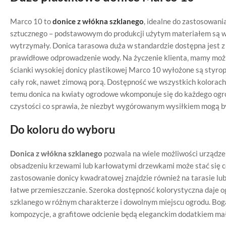
Marco 10 to
donice z włókna szklanego
, idealne do zastosowan
sztucznego – podstawowym do produkcji użytym materiałem są włó
wytrzymały. Donica tarasowa duża w standardzie dostępna jest 
prawidłowe odprowadzenie wody. Na życzenie klienta, mamy moż
ścianki wysokiej donicy plastikowej Marco 10 wyłożone są styrop
cały rok, nawet zimową porą. Dostępność we wszystkich kolorach
temu donica na kwiaty ogrodowe wkomponuje się do każdego ogr
czystości co sprawia, że niezbyt wygórowanym wysiłkiem mogą b
Do koloru do wyboru
Donica z włókna szklanego
pozwala na wiele możliwości urządzen
obsadzeniu krzewami lub karłowatymi drzewkami może stać się
zastosowanie donicy kwadratowej znajdzie również na tarasie lub
łatwe przemieszczanie. Szeroka dostępność kolorystyczna daje 
szklanego w różnym charakterze i dowolnym miejscu ogrodu. Bog
kompozycje, a grafitowe odcienie będą eleganckim dodatkiem ma