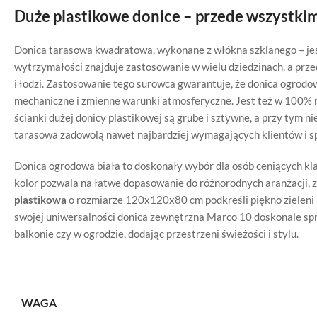
Duże plastikowe donice – przede wszystk
Donica tarasowa kwadratowa, wykonane z włókna szklanego – jest
wytrzymałości znajduje zastosowanie w wielu dziedzinach, a prz
i łodzi. Zastosowanie tego surowca gwarantuje, że donica ogrod
mechaniczne i zmienne warunki atmosferyczne. Jest też w 100% m
ścianki dużej donicy plastikowej są grube i sztywne, a przy tym 
tarasowa zadowolą nawet najbardziej wymagających klientów i sp
Donica ogrodowa biała to doskonały wybór dla osób ceniących kla
kolor pozwala na łatwe dopasowanie do różnorodnych aranżacji, 
plastikowa
o rozmiarze 120x120x80 cm podkreśli piękno zieleni 
swojej uniwersalności donica zewnętrzna Marco 10 doskonale spra
balkonie czy w ogrodzie, dodając przestrzeni świeżości i stylu.
WAGA