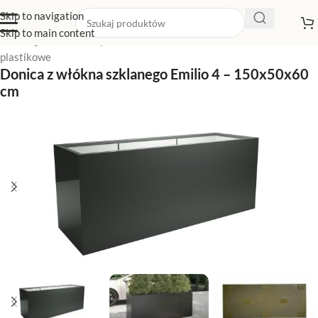
Skip to navigation
Skip to main content
Strona główna
/
Sklep z donicami
/
Duże donice
/
Duże donice
plastikowe
Donica z włókna szklanego Emilio 4 – 150x50x60
cm