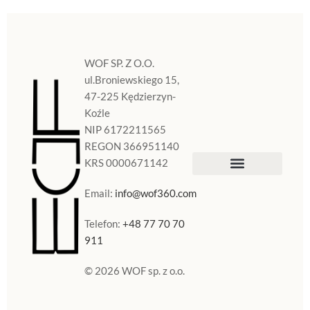
WOF SP. Z O.O.
ul.Broniewskiego 15,
47-225 Kędzierzyn-
Koźle
NIP 6172211565
REGON 366951140
KRS 0000671142
Sklep Internetowy
Doniczki w Polsce
Email:
info@wof360.com
Telefon:
+48 77 70 70
911
© 2026 WOF sp. z o.o.