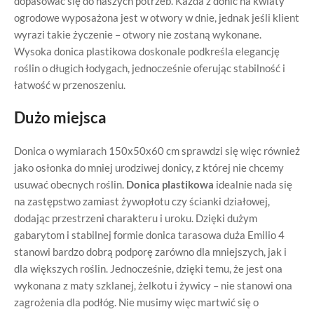
dopasować się do naszych potrzeb. Każda z donic na kwiaty
ogrodowe wyposażona jest w otwory w dnie, jednak jeśli klient
wyrazi takie życzenie – otwory nie zostaną wykonane.
Wysoka donica plastikowa doskonale podkreśla elegancję
roślin o długich łodygach, jednocześnie oferując stabilność i
łatwość w przenoszeniu.
Dużo miejsca
Donica o wymiarach 150x50x60 cm sprawdzi się więc również
jako osłonka do mniej urodziwej donicy, z której nie chcemy
usuwać obecnych roślin.
Donica plastikowa
idealnie nada się
na zastępstwo zamiast żywopłotu czy ścianki działowej,
dodając przestrzeni charakteru i uroku. Dzięki dużym
gabarytom i stabilnej formie donica tarasowa duża Emilio 4
stanowi bardzo dobrą podporę zarówno dla mniejszych, jak i
dla większych roślin. Jednocześnie, dzięki temu, że jest ona
wykonana z maty szklanej, żelkotu i żywicy – nie stanowi ona
zagrożenia dla podłóg. Nie musimy więc martwić się o