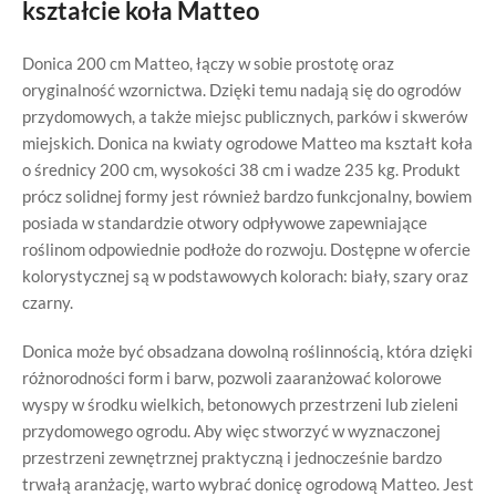
kształcie koła Matteo
Donica 200 cm Matteo, łączy w sobie prostotę oraz
oryginalność wzornictwa. Dzięki temu nadają się do ogrodów
przydomowych, a także miejsc publicznych, parków i skwerów
miejskich. Donica na kwiaty ogrodowe Matteo ma kształt koła
o średnicy 200 cm, wysokości 38 cm i wadze 235 kg. Produkt
prócz solidnej formy jest również bardzo funkcjonalny, bowiem
posiada w standardzie otwory odpływowe zapewniające
roślinom odpowiednie podłoże do rozwoju. Dostępne w ofercie
kolorystycznej są w podstawowych kolorach: biały, szary oraz
czarny.
Donica może być obsadzana dowolną roślinnością, która dzięki
różnorodności form i barw, pozwoli zaaranżować kolorowe
wyspy w środku wielkich, betonowych przestrzeni lub zieleni
przydomowego ogrodu. Aby więc stworzyć w wyznaczonej
przestrzeni zewnętrznej praktyczną i jednocześnie bardzo
trwałą aranżację, warto wybrać donicę ogrodową Matteo. Jest