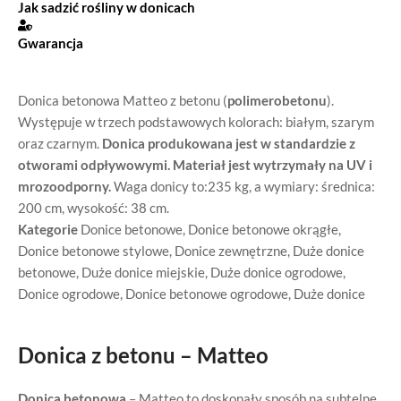
Jak sadzić rośliny w donicach
Gwarancja
Donica betonowa Matteo z betonu (
polimerobetonu
).
Występuje w trzech podstawowych kolorach: białym, szarym
oraz czarnym.
Donica produkowana jest w standardzie z
otworami odpływowymi. Materiał jest wytrzymały na UV i
mrozoodporny.
Waga donicy to:235 kg, a wymiary: średnica:
200 cm, wysokość: 38 cm.
Kategorie
Donice betonowe
,
Donice betonowe okrągłe
,
Donice betonowe stylowe
,
Donice zewnętrzne
,
Duże donice
betonowe
,
Duże donice miejskie
,
Duże donice ogrodowe
,
Donice ogrodowe
,
Donice betonowe ogrodowe
,
Duże donice
Donica z betonu – Matteo
Donica betonowa
– Matteo to doskonały sposób na subtelne