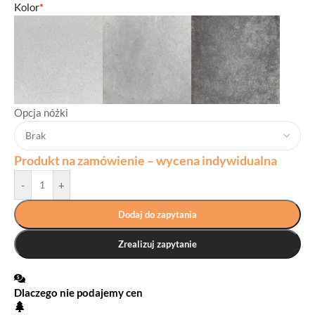
Kolor
*
Opcja nóżki
Produkt na zamówienie – wycena indywidualna
-
+
Dodaj do zapytania
Zrealizuj zapytanie
Dlaczego nie podajemy cen