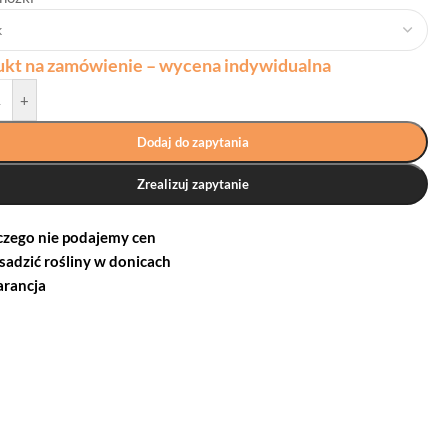
ukt na zamówienie – wycena indywidualna
+
Dodaj do zapytania
Zrealizuj zapytanie
czego nie podajemy cen
 sadzić rośliny w donicach
rancja