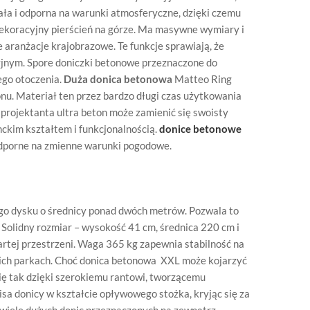
ła i odporna na warunki atmosferyczne, dzięki czemu
dekoracyjny pierścień na górze. Ma masywne wymiary i
e aranżacje krajobrazowe. Te funkcje sprawiają, że
jnym. Spore doniczki betonowe przeznaczone do
ego otoczenia.
Duża donica betonowa
Matteo Ring
u. Materiał ten przez bardzo długi czas użytkowania
projektanta ultra beton może zamienić się swoisty
ckim kształtem i funkcjonalnością.
donice betonowe
 odporne na zmienne warunki pogodowe.
go dysku o średnicy ponad dwóch metrów. Pozwala to
 Solidny rozmiar – wysokość 41 cm, średnica 220 cm i
artej przestrzeni. Waga 365 kg zapewnia stabilność na
kich parkach. Choć donica betonowa XXL może kojarzyć
 się tak dzięki szerokiemu rantowi, tworzącemu
sa donicy w kształcie opływowego stożka, kryjąc się za