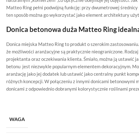
naturalnym „kołnierzem” ,co optycznie odejmuje jej objętości. Ja
Matteo Ring pełni podwójną funkcję: przy dwumetrowej średnicy sz
ten sposób można go wykorzystać jako element architektury uży
Donica betonowa duża Matteo Ring idealna
Donica miejska Matteo Ring to produkt o szerokim zastosowaniu. 
że możliwości aranżacyjne są praktycznie nieograniczone. Rodzaj
projektanta oraz oczekiwania klienta. Śmiało, można ją ustawić j
betonu jest niezwykle popularnym elementem dekoracyjnym. Moż
aranżację jako jej dodatek lub ustawić jako centralny punkt kom
różnych koncepcji. W połączeniu z innymi donicami betonowymi 
donicami z odpowiednio dobranymi kolorystycznie roślinami preze
WAGA