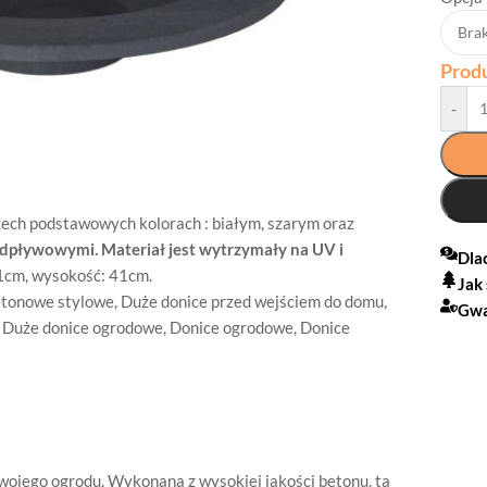
Prod
-
zech podstawowych kolorach : białym, szarym oraz
dpływowymi. Materiał jest wytrzymały na UV i
Dla
21cm, wysokość: 41cm.
Jak
etonowe stylowe
,
Duże donice przed wejściem do domu
,
Gwa
,
Duże donice ogrodowe
,
Donice ogrodowe
,
Donice
ojego ogrodu. Wykonana z wysokiej jakości betonu, ta