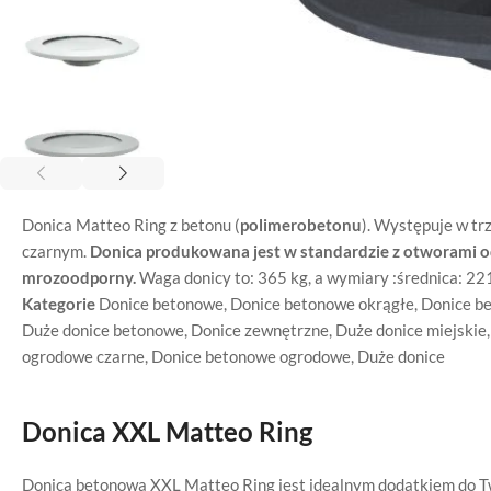
Donica Matteo Ring z betonu (
polimerobetonu
). Występuje w tr
czarnym.
Donica produkowana jest w standardzie z otworami o
mrozoodporny.
Waga donicy to: 365 kg, a wymiary :średnica: 2
Kategorie
Donice betonowe
,
Donice betonowe okrągłe
,
Donice b
Duże donice betonowe
,
Donice zewnętrzne
,
Duże donice miejskie
ogrodowe czarne
,
Donice betonowe ogrodowe
,
Duże donice
Donica XXL Matteo Ring
Donica betonowa XXL Matteo Ring jest idealnym dodatkiem do Tw