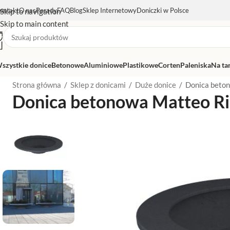
ontakt
O nas
Porady
FAQ
Blog
Sklep Internetowy
Doniczki w Polsce
Skip to navigation
Skip to main content
szystkie donice
Betonowe
Aluminiowe
Plastikowe
Corten
Paleniska
Na ta
Strona główna
/
Sklep z donicami
/
Duże donice
/
Donica beto
Donica betonowa Matteo R