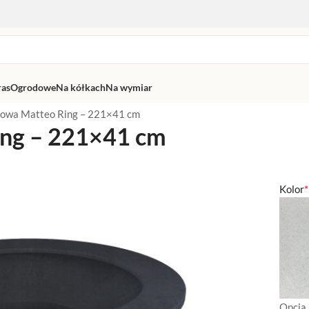
ras
Ogrodowe
Na kółkach
Na wymiar
nowa Matteo Ring – 221×41 cm
ing – 221×41 cm
Kolor
*
Opcja 