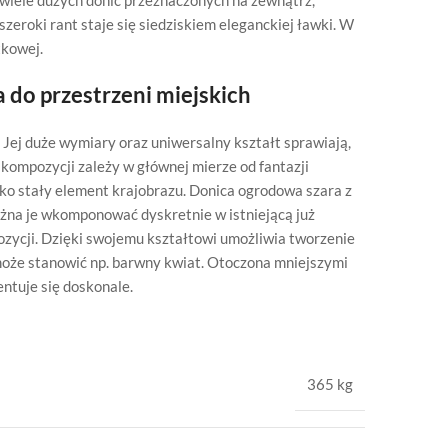
k wiele dużych donic przeznaczonych na zewnątrz,
eroki rant staje się siedziskiem eleganckiej ławki. W
tkowej.
 do przestrzeni miejskich
Jej duże wymiary oraz uniwersalny kształt sprawiają,
 kompozycji zależy w głównej mierze od fantazji
ako stały element krajobrazu. Donica ogrodowa szara z
na je wkomponować dyskretnie w istniejącą już
pozycji. Dzięki swojemu kształtowi umożliwia tworzenie
może stanowić np. barwny kwiat. Otoczona mniejszymi
ntuje się doskonale.
365 kg