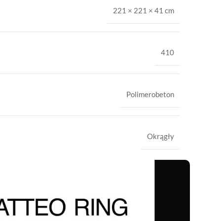
221 × 221 × 41 cm
410
Polimerobeton
Okrągły