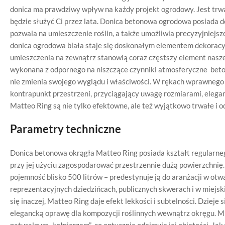
donica ma prawdziwy wpływ na każdy projekt ogrodowy. Jest trwa
będzie służyć Ci przez lata. Donica betonowa ogrodowa posiada 
pozwala na umieszczenie roślin, a także umożliwia precyzyjniejsz
donica ogrodowa biała staje się doskonałym elementem dekoracy
umieszczenia na zewnątrz stanowią coraz częstszy element nasz
wykonana z odpornego na niszczące czynniki atmosferyczne beton
nie zmienia swojego wyglądu i właściwości. W rękach wprawnego 
kontrapunkt przestrzeni, przyciągający uwagę rozmiarami, elegan
Matteo Ring są nie tylko efektowne, ale też wyjątkowo trwałe i
Parametry techniczne
Donica betonowa okrągła Matteo Ring posiada kształt regularne
przy jej użyciu zagospodarować przestrzennie dużą powierzchnię.
pojemność blisko 500 litrów – predestynuje ją do aranżacji w otw
reprezentacyjnych dziedzińcach, publicznych skwerach i w miejs
się inaczej, Matteo Ring daje efekt lekkości i subtelności. Dzieje
elegancką oprawę dla kompozycji roślinnych wewnątrz okręgu. Mi