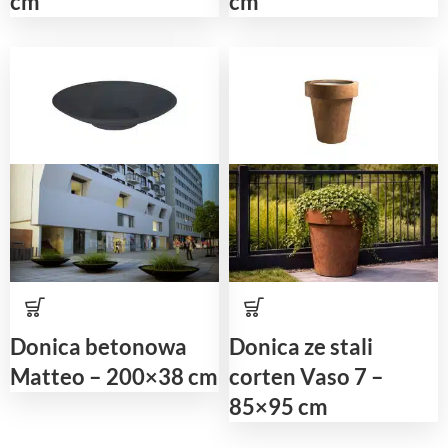
cm
cm
Donica betonowa
Donica ze stali
Matteo – 200×38 cm
corten Vaso 7 –
85×95 cm