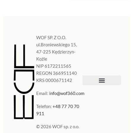
WOF SP. Z O.O.
ul.Broniewskiego 15,
47-225 Kędzierzyn-
Koźle
NIP 6172211565
REGON 366951140
KRS 0000671142
Sklep Internetowy
Doniczki w Polsce
Email:
info@wof360.com
Telefon:
+48 77 70 70
911
© 2026 WOF sp. z o.o.