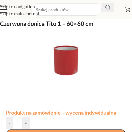
Skip to navigation
Skip to main content
Strona główna
/
Sklep z donicami
/
Donice czerwone
Czerwona donica Tito 1 – 60×60 cm
Produkt na zamówienie – wycena indywidualna
-
+