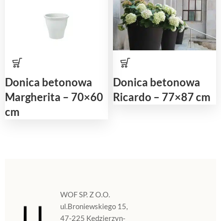
Donica betonowa
Donica betonowa
Margherita – 70×60
Ricardo – 77×87 cm
cm
WOF SP. Z O.O.
ul.Broniewskiego 15,
47-225 Kędzierzyn-