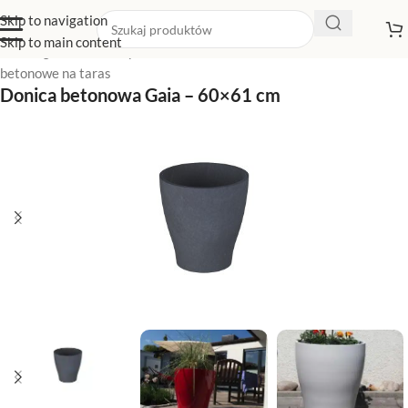
Skip to navigation
Skip to main content
Strona główna
/
Sklep z donicami
/
Donice betonowe
/
Donice
betonowe na taras
Donica betonowa Gaia – 60×61 cm