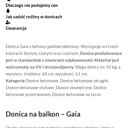
Dlaczego nie podajemy cen
Jak sadzić rośliny w donicach
Gwarancja
Donica Gaia z betonu (polimerobetonu). Występuje w trzech
kolorach: białym, szarym oraz czarnym.
Donica produkowana
jest w standardzie z otworami odpływowymi. Materiał jest
wytrzymały na UV i mrozoodporny.
Waga donicy to: 50 kg, a
wymiary: średnica: 60 cm, wysokość: 61 cm.
Kategorie
Donice betonowe
,
Donice betonowe okrągłe
,
Donice betonowe stylowe
,
Donice zewnętrzne
,
Donice
betonowe przed domem
,
Donice betonowe na taras
Donica na balkon – Gaia
Osoby planujące zakup donicy ogrodowej z betonu, która z