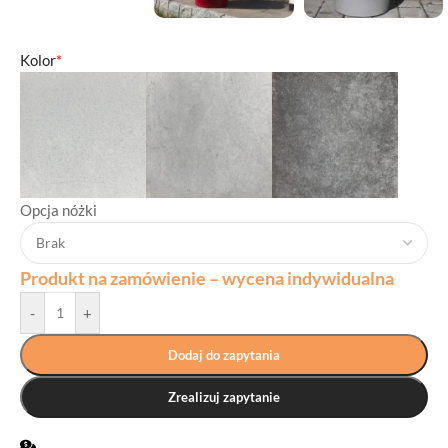
Kolor
*
Opcja nóżki
Produkt na zamówienie – wycena indywidualna
-
+
Dodaj do zapytania
Zrealizuj zapytanie