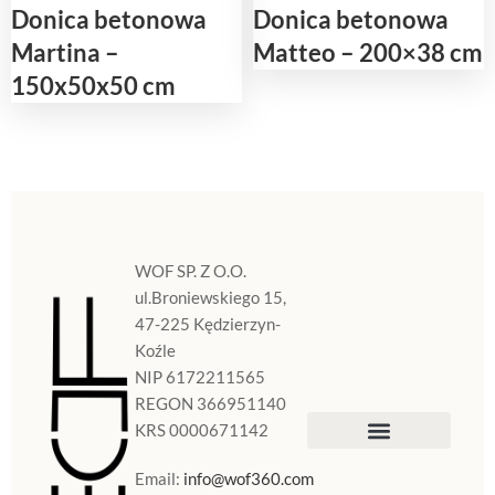
Donica betonowa
Donica betonowa
Martina –
Matteo – 200×38 cm
150x50x50 cm
WOF SP. Z O.O.
ul.Broniewskiego 15,
47-225 Kędzierzyn-
Koźle
NIP 6172211565
REGON 366951140
KRS 0000671142
Sklep Internetowy
Doniczki w Polsce
Email:
info@wof360.com