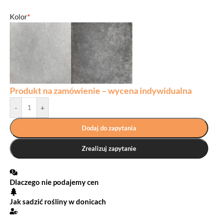
Kolor
*
Produkt na zamówienie – wycena indywidualna
-
+
Dodaj do zapytania
Zrealizuj zapytanie
Dlaczego nie podajemy cen
Jak sadzić rośliny w donicach