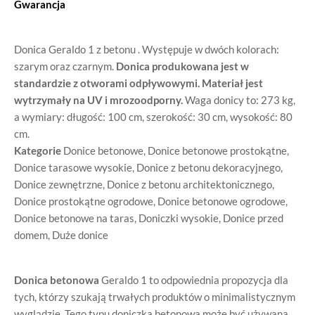
Gwarancja
Donica Geraldo 1 z betonu . Występuje w dwóch kolorach:
szarym oraz czarnym.
Donica produkowana jest w
standardzie z otworami odpływowymi. Materiał jest
wytrzymały na UV i mrozoodporny.
Waga donicy to: 273 kg,
a wymiary: długość: 100 cm, szerokość: 30 cm, wysokość: 80
cm.
Kategorie
Donice betonowe
,
Donice betonowe prostokątne
,
Donice tarasowe wysokie
,
Donice z betonu dekoracyjnego
,
Donice zewnętrzne
,
Donice z betonu architektonicznego
,
Donice prostokątne ogrodowe
,
Donice betonowe ogrodowe
,
Donice betonowe na taras
,
Doniczki wysokie
,
Donice przed
domem
,
Duże donice
Donica betonowa
Geraldo 1 to odpowiednia propozycja dla
tych, którzy szukają trwałych produktów o minimalistycznym
wyglądzie. Tego typu doniczka betonowa może być używana