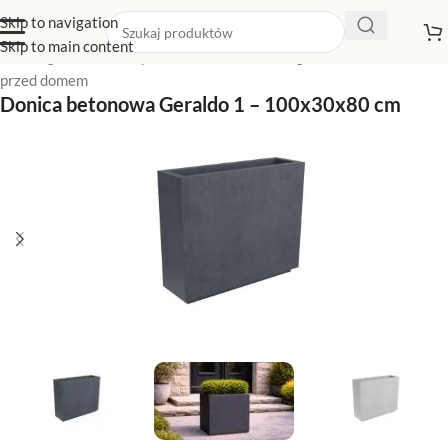
Skip to navigation
Skip to main content
Strona główna
/
Sklep z donicami
/
Donice ogrodowe
/
Donice
przed domem
Donica betonowa Geraldo 1 – 100x30x80 cm