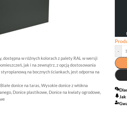
Prod
-
y, dostępna w różnych kolorach z palety RAL w wersji
ieszczeń, jak i na zewnątrz, z opcją dostosowania
 styropianową na bocznych ściankach, jest odporna na
,
Białe donice na taras
,
Wysokie donice z włókna
Dla
lanego
,
Donice plastikowe
,
Donice na kwiaty ogrodowe
,
Jak
owe
Gwa