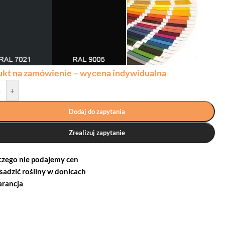
ukt na zamówienie – wycena indywidualna
+
Dodaj do zapytania
Zrealizuj zapytanie
czego nie podajemy cen
 sadzić rośliny w donicach
rancja