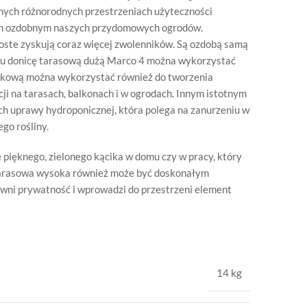
 innych różnorodnych przestrzeniach użyteczności
tem ozdobnym naszych przydomowych ogrodów.
roste zyskują coraz więcej zwolenników. Są ozdobą samą
ału donicę tarasową dużą Marco 4 można wykorzystać
stikową można wykorzystać również do tworzenia
ji na tarasach, balkonach i w ogrodach. Innym istotnym
h uprawy hydroponicznej, która polega na zanurzeniu w
go rośliny.
pięknego, zielonego kącika w domu czy w pracy, który
tarasowa wysoka również może być doskonałym
ewni prywatność i wprowadzi do przestrzeni element
14 kg