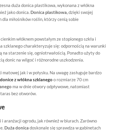
zesna duża donica plastikowa, wykonana z włókna
ież jako donica.
Donica plastikowa,
dzięki swojej
la miłośników roślin, którzy cenią sobie
t cienkim włóknem powstałym ze stopionego szkła i
 szklanego charakteryzuje się: odpornością na warunki
 na starzenie się, ogniotrwałością. Ponadto użyty do
ią donic na wilgoć i różnorodne uszkodzenia.
 matowej jak i w połysku. Na uwagę zasługuje bardzo
donice z włókna szklanego
o rozmiarze 70 cm
lanego
ma w dnie otwory odpływowe, natomiast
 taras bez otworów.
we
 i aranżacji ogrodu, jak również w biurach. Zarówno
ie.
Duża donica
doskonale się sprawdza w gabinetach