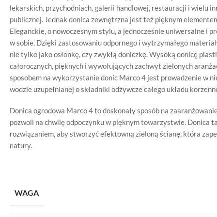
lekarskich, przychodniach, galerii handlowej, restauracji i wielu
publicznej. Jednak donica zewnętrzna jest też pięknym elemen
Eleganckie, o nowoczesnym stylu, a jednocześnie uniwersalne i p
w sobie. Dzięki zastosowaniu odpornego i wytrzymałego materi
nie tylko jako osłonkę, czy zwykłą doniczkę. Wysoką donicę pla
całorocznych, pięknych i wywołujących zachwyt zielonych aranżac
sposobem na wykorzystanie donic Marco 4 jest prowadzenie w nic
wodzie uzupełnianej o składniki odżywcze całego układu korzenne
Donica ogrodowa Marco 4 to doskonały sposób na zaaranżowanie 
pozwoli na chwilę odpoczynku w pięknym towarzystwie. Donica 
rozwiązaniem, aby stworzyć efektowną zieloną ścianę, która zap
natury.
WAGA