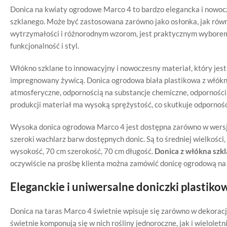
Donica na kwiaty ogrodowe Marco 4 to bardzo elegancka i nowoc
szklanego. Może być zastosowana zarówno jako osłonka, jak równ
wytrzymałości i różnorodnym wzorom, jest praktycznym wyborem d
funkcjonalność i styl.
Włókno szklane to innowacyjny i nowoczesny materiał, który jes
impregnowany żywicą. Donica ogrodowa biała plastikowa z włókna
atmosferyczne, odpornością na substancje chemiczne, odpornością
produkcji materiał ma wysoką sprężystość, co skutkuje odpornośc
Wysoka donica ogrodowa Marco 4 jest dostępna zarówno w wersji
szeroki wachlarz barw dostępnych donic. Są to średniej wielkości,
wysokość, 70 cm szerokość, 70 cm długość.
Donica z włókna szk
oczywiście na prośbę klienta można zamówić donicę ogrodową na
Eleganckie i uniwersalne doniczki plastiko
Donica na taras Marco 4 świetnie wpisuje się zarówno w dekoracji
świetnie komponują się w nich rośliny jednoroczne, jak i wieloletn