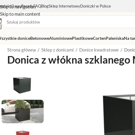
ontakt
O nas
Porady
FAQ
Blog
Sklep Internetowy
Doniczki w Polsce
Skip to navigation
Skip to main content
szystkie donice
Betonowe
Aluminiowe
Plastikowe
Corten
Paleniska
Na ta
Strona główna
/
Sklep z donicami
/
Donice kwadratowe
/
Doni
Donica z włókna szklanego