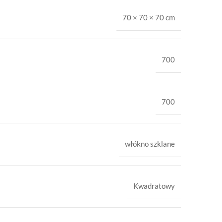
70 × 70 × 70 cm
700
700
włókno szklane
Kwadratowy