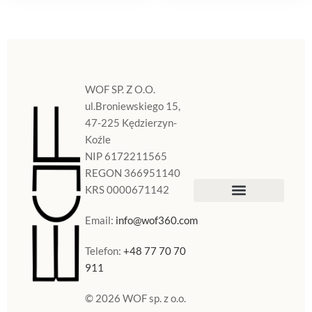
WOF SP. Z O.O.
ul.Broniewskiego 15,
47-225 Kędzierzyn-
Koźle
NIP 6172211565
REGON 366951140
KRS 0000671142
Sklep Internetowy
Doniczki w Polsce
Email:
info@wof360.com
Telefon:
+48 77 70 70
911
© 2026 WOF sp. z o.o.