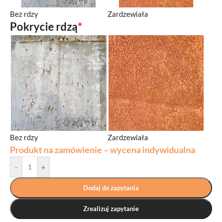
Bez rdzy
Zardzewiała
Pokrycie rdzą
*
Bez rdzy
Zardzewiała
Produkt na zamówienie – wycena indywidualna
-
+
Dodaj do zapytania
Zrealizuj zapytanie