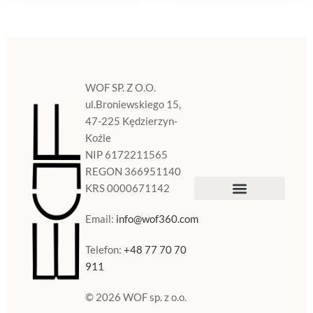
WOF SP. Z O.O.
ul.Broniewskiego 15,
47-225 Kędzierzyn-
Koźle
NIP 6172211565
REGON 366951140
KRS 0000671142
Sklep Internetowy
Doniczki w Polsce
Email:
info@wof360.com
Telefon:
+48 77 70 70
911
© 2026 WOF sp. z o.o.