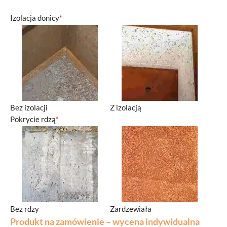
Izolacja donicy
*
Bez izolacji
Z izolacją
Pokrycie rdzą
*
Bez rdzy
Zardzewiała
Produkt na zamówienie – wycena indywidualna