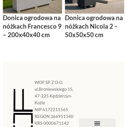
Donica ogrodowa na
Donica ogrodowa na
nóżkach Francesco 9
nóżkach Nicola 2 –
– 200x40x40 cm
50x50x50 cm
WOF SP. Z O.O.
ul.Broniewskiego 15,
47-225 Kędzierzyn-
Koźle
NIP 6172211565
REGON 366951140
KRS 0000671142