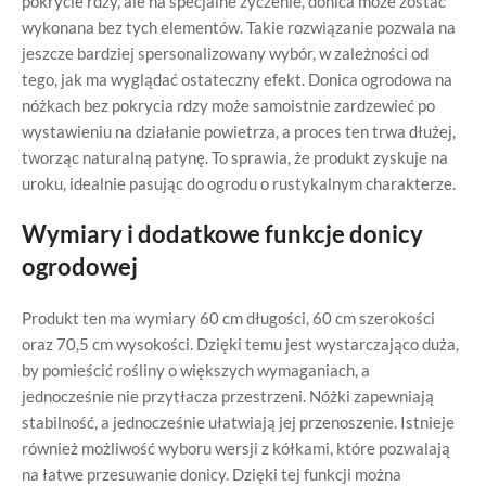
pokrycie rdzy, ale na specjalne życzenie, donica może zostać
wykonana bez tych elementów. Takie rozwiązanie pozwala na
jeszcze bardziej spersonalizowany wybór, w zależności od
tego, jak ma wyglądać ostateczny efekt. Donica ogrodowa na
nóżkach bez pokrycia rdzy może samoistnie zardzewieć po
wystawieniu na działanie powietrza, a proces ten trwa dłużej,
tworząc naturalną patynę. To sprawia, że produkt zyskuje na
uroku, idealnie pasując do ogrodu o rustykalnym charakterze.
Wymiary i dodatkowe funkcje donicy
ogrodowej
Produkt ten ma wymiary 60 cm długości, 60 cm szerokości
oraz 70,5 cm wysokości. Dzięki temu jest wystarczająco duża,
by pomieścić rośliny o większych wymaganiach, a
jednocześnie nie przytłacza przestrzeni. Nóżki zapewniają
stabilność, a jednocześnie ułatwiają jej przenoszenie. Istnieje
również możliwość wyboru wersji z kółkami, które pozwalają
na łatwe przesuwanie donicy. Dzięki tej funkcji można