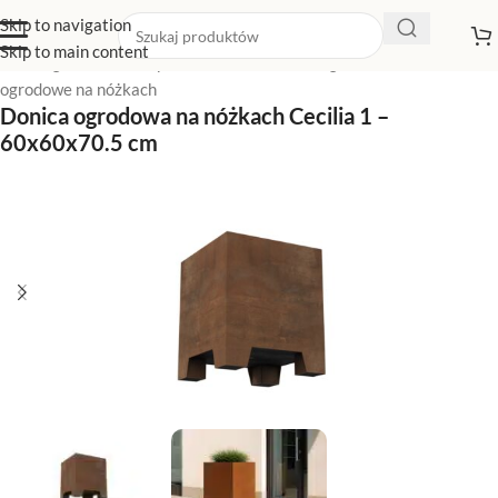
Skip to navigation
Skip to main content
Strona główna
/
Sklep z donicami
/
Donice ogrodowe
/
Donice
ogrodowe na nóżkach
Donica ogrodowa na nóżkach Cecilia 1 –
60x60x70.5 cm