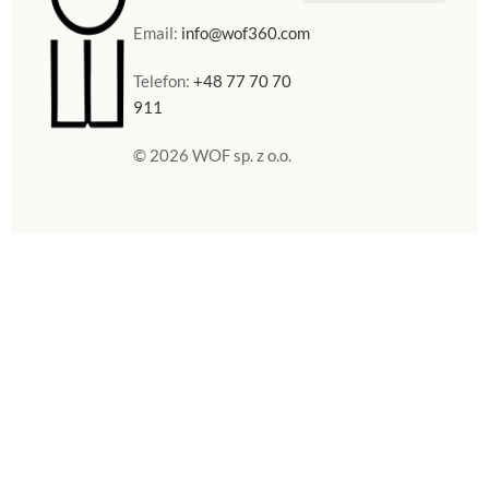
Sklep Internetowy
Doniczki w Polsce
Email:
info@wof360.com
Telefon:
+48 77 70 70
911
© 2026 WOF sp. z o.o.