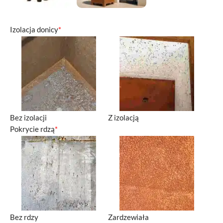
Izolacja donicy
*
Bez izolacji
Z izolacją
Pokrycie rdzą
*
Bez rdzy
Zardzewiała