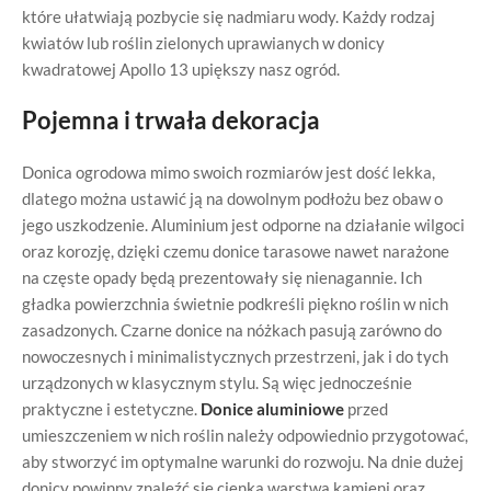
które ułatwiają pozbycie się nadmiaru wody. Każdy rodzaj
kwiatów lub roślin zielonych uprawianych w donicy
kwadratowej Apollo 13 upiększy nasz ogród.
Pojemna i trwała dekoracja
Donica ogrodowa mimo swoich rozmiarów jest dość lekka,
dlatego można ustawić ją na dowolnym podłożu bez obaw o
jego uszkodzenie. Aluminium jest odporne na działanie wilgoci
oraz korozję, dzięki czemu donice tarasowe nawet narażone
na częste opady będą prezentowały się nienagannie. Ich
gładka powierzchnia świetnie podkreśli piękno roślin w nich
zasadzonych. Czarne donice na nóżkach pasują zarówno do
nowoczesnych i minimalistycznych przestrzeni, jak i do tych
urządzonych w klasycznym stylu. Są więc jednocześnie
praktyczne i estetyczne.
Donice aluminiowe
przed
umieszczeniem w nich roślin należy odpowiednio przygotować,
aby stworzyć im optymalne warunki do rozwoju. Na dnie dużej
donicy powinny znaleźć się cienka warstwa kamieni oraz