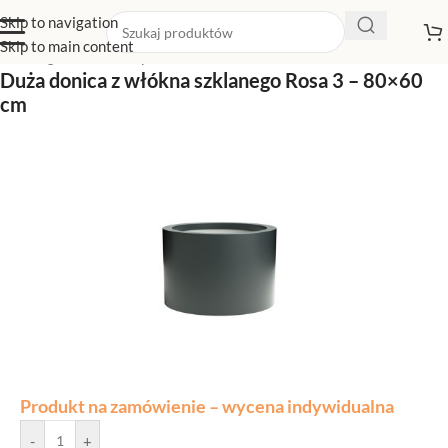
Skip to navigation
Skip to main content
Strona główna
/
Sklep z donicami
/
Duże donice
Duża donica z włókna szklanego Rosa 3 – 80×60
cm
Produkt na zamówienie – wycena indywidualna
-
+