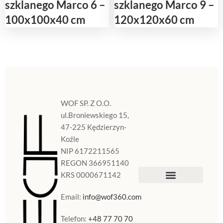
szklanego Marco 6 –
szklanego Marco 9 –
100x100x40 cm
120x120x60 cm
WOF SP. Z O.O.
ul.Broniewskiego 15,
47-225 Kędzierzyn-
Koźle
NIP 6172211565
REGON 366951140
KRS 0000671142
Sklep Internetowy
Doniczki w Polsce
Email:
info@wof360.com
Telefon:
+48 77 70 70