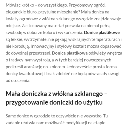
Mówiąc krótko – do wszystkiego. Przydomowy ogród,
eleganckie biuro, przytulne mieszkanie? Mała donica na
kwiaty ogrodowe z włókna szklanego wszędzie znajdzie swoje
miejsce. Zastosowany materiał pozwala na niemal pełną
swobodę w doborze koloru i wykończenia.
Donice plastikowe
są lekkie, wytrzymałe, nie pękają w skrajnych temperaturach i
nie korodują. Innowacyjny i stylowy kształt można dopasować
do dowolnej przestrzeni.
Donica plastikowa
odświeży wnętrza
o tradycyjnym wystroju, a w tych bardziej nowoczesnych
podkreśli aranżację np. kolorem. Jednocześnie prosta forma
donicy kwadratowej i brak zdobień nie będą odwracały uwagi
od otoczenia.
Mała doniczka z włókna szklanego –
przygotowanie doniczki do użytku
Same donice w ogrodzie to oczywiście nie wszystko. Tu
zadanie ułatwia nam możliwość modyfikacji na etapie