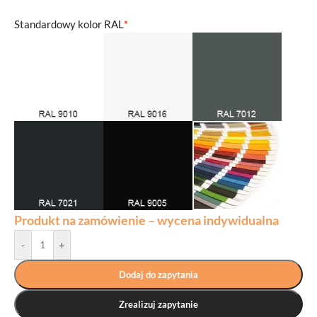
Standardowy kolor RAL
*
Produkt na zamówienie – wycena indywidualna
-
+
Dodaj do zapytania
Zrealizuj zapytanie