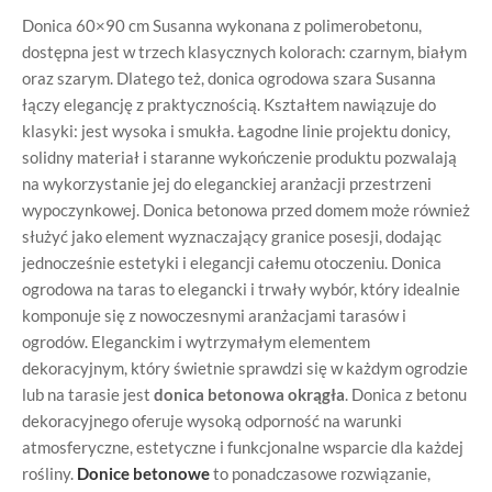
Donica 60×90 cm Susanna wykonana z polimerobetonu,
dostępna jest w trzech klasycznych kolorach: czarnym, białym
oraz szarym. Dlatego też, donica ogrodowa szara Susanna
łączy elegancję z praktycznością. Kształtem nawiązuje do
klasyki: jest wysoka i smukła. Łagodne linie projektu donicy,
solidny materiał i staranne wykończenie produktu pozwalają
na wykorzystanie jej do eleganckiej aranżacji przestrzeni
wypoczynkowej. Donica betonowa przed domem może również
służyć jako element wyznaczający granice posesji, dodając
jednocześnie estetyki i elegancji całemu otoczeniu. Donica
ogrodowa na taras to elegancki i trwały wybór, który idealnie
komponuje się z nowoczesnymi aranżacjami tarasów i
ogrodów. Eleganckim i wytrzymałym elementem
dekoracyjnym, który świetnie sprawdzi się w każdym ogrodzie
lub na tarasie jest
donica betonowa okrągła
. Donica z betonu
dekoracyjnego oferuje wysoką odporność na warunki
atmosferyczne, estetyczne i funkcjonalne wsparcie dla każdej
rośliny.
Donice betonowe
to ponadczasowe rozwiązanie,