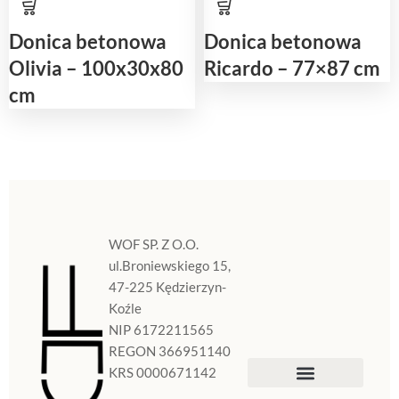
Donica betonowa
Donica betonowa
Olivia – 100x30x80
Ricardo – 77×87 cm
cm
WOF SP. Z O.O.
ul.Broniewskiego 15,
47-225 Kędzierzyn-
Koźle
NIP 6172211565
REGON 366951140
KRS 0000671142
Sklep Internetowy
Doniczki w Polsce