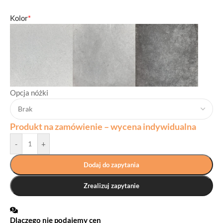
Kolor
*
Opcja nóżki
Produkt na zamówienie – wycena indywidualna
-
+
Dodaj do zapytania
Zrealizuj zapytanie
Dlaczego nie podajemy cen