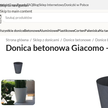
ontakt
O nas
Porady
FAQ
Blog
Sklep Internetowy
Doniczki w Polsce
Skip to navigation
Skip to main content
szystkie donice
Betonowe
Aluminiowe
Plastikowe
Corten
Paleniska
Na ta
Strona główna
/
Sklep z donicami
/
Donice betonowe
/
Donice 
Donica betonowa Giacomo 