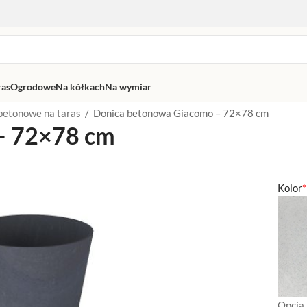
ras
Ogrodowe
Na kółkach
Na wymiar
betonowe na taras
/
Donica betonowa Giacomo – 72×78 cm
– 72×78 cm
Kolor
*
Opcja 