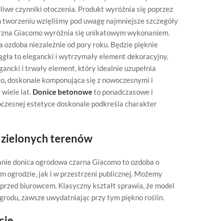
iwe czynniki otoczenia. Produkt wyróżnia się poprzez
ch tworzeniu wzięliśmy pod uwagę najmniejsze szczegóły
ętrzna Giacomo wyróżnia się unikatowym wykonaniem.
 ozdoba niezależnie od pory roku. Będzie pięknie
ągła to elegancki i wytrzymały element dekoracyjny,
gancki i trwały element, który idealnie uzupełnia
go
,
doskonale komponująca się z nowoczesnymi i
 wiele lat.
Donice betonowe
to ponadczasowe i
woczesnej estetyce doskonale podkreśla charakter
 zielonych terenów
anie donica ogrodowa czarna Giacomo to ozdoba o
 ogrodzie, jak i w przestrzeni publicznej. Możemy
 przed biurowcem. Klasyczny kształt sprawia, że model
grodu, zawsze uwydatniając przy tym piękno roślin.
cje