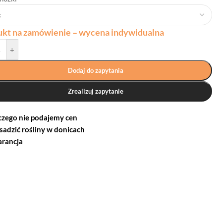
ukt na zamówienie – wycena indywidualna
+
Dodaj do zapytania
Zrealizuj zapytanie
czego nie podajemy cen
 sadzić rośliny w donicach
rancja