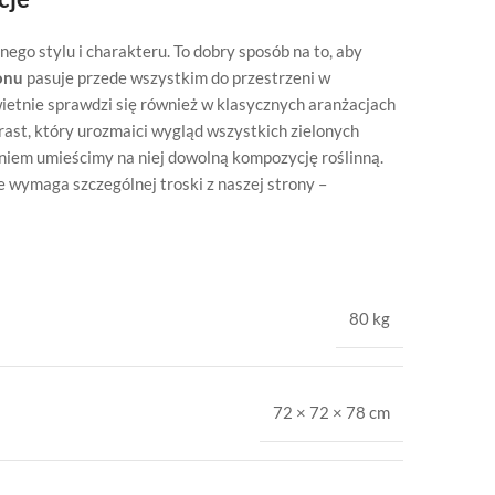
ego stylu i charakteru. To dobry sposób na to, aby
onu
pasuje przede wszystkim do przestrzeni w
wietnie sprawdzi się również w klasycznych aranżacjach
rast, który urozmaici wygląd wszystkich zielonych
eniem umieścimy na niej dowolną kompozycję roślinną.
 wymaga szczególnej troski z naszej strony –
80 kg
72 × 72 × 78 cm