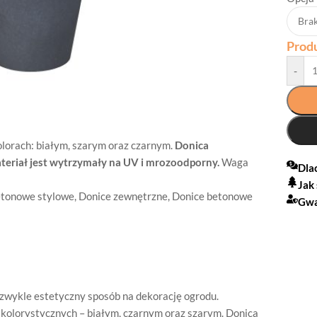
Prod
-
lorach: białym, szarym oraz czarnym.
Donica
eriał jest wytrzymały na UV i mrozoodporny.
Waga
Dla
Jak
etonowe stylowe
,
Donice zewnętrzne
,
Donice betonowe
Gwa
zwykle estetyczny sposób na dekorację ogrodu.
kolorystycznych – białym, czarnym oraz szarym. Donica