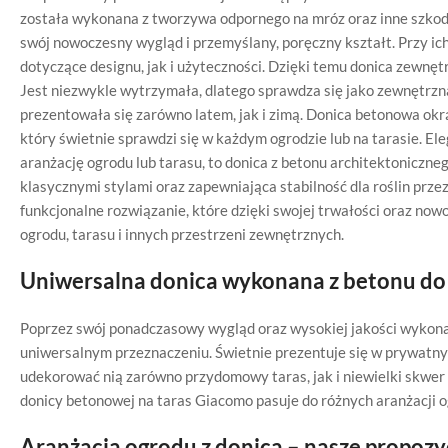
została wykonana z tworzywa odpornego na mróz oraz inne szkodl
swój nowoczesny wygląd i przemyślany, poręczny kształt. Przy i
dotyczące designu, jak i użyteczności. Dzięki temu donica zewn
Jest niezwykle wytrzymała, dlatego sprawdza się jako zewnętrzna
prezentowała się zarówno latem, jak i zimą. Donica betonowa okr
który świetnie sprawdzi się w każdym ogrodzie lub na tarasie. Ele
aranżację ogrodu lub tarasu, to donica z betonu architektoniczne
klasycznymi stylami oraz zapewniająca stabilność dla roślin przez
funkcjonalne rozwiązanie, które dzięki swojej trwałości oraz no
ogrodu, tarasu i innych przestrzeni zewnętrznych.
Uniwersalna donica wykonana z betonu do
Poprzez swój ponadczasowy wygląd oraz wysokiej jakości wykon
uniwersalnym przeznaczeniu. Świetnie prezentuje się w prywatnym
udekorować nią zarówno przydomowy taras, jak i niewielki skwer
donicy betonowej na taras Giacomo pasuje do różnych aranżacji o
Aranżacja ogrodu z donicą – nasze propozy