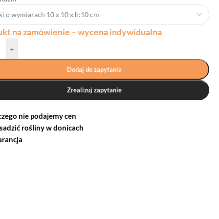
ukt na zamówienie – wycena indywidualna
+
Dodaj do zapytania
Zrealizuj zapytanie
czego nie podajemy cen
 sadzić rośliny w donicach
rancja