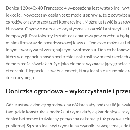
Donica 120x40x40 Francesco 4 wyposażona jest w stabilne i wytrz
lekkości. Nowoczesny design tego modelu sprawia, że z powodz
ogrodów oraz w przestrzeni komercyjnej. Można ustawić ją zarówn
biurowca. Obydwie wersje kolorystyczne – szarość i antracyt – sta
kompozycji. Prostokątny kształt oraz matowa powierzchnia będą pa
minimalizm oraz do ponadczasowej klasyki. Doniczkę można este
innymi tworzywami występującymi w otoczeniu. Donica betonowa 
który w elegancki sposób podkreśla urok roślin w przestrzeniac
domem może również służyć jako element wyznaczający granice pos
otoczeniu. Elegancki i trwały element, który idealnie uzupełnia a
dekoracyjnego.
Doniczka ogrodowa – wykorzystanie i prze
Gdzie ustawić donicę ogrodową na nóżkach aby podkreślić jej wa
tam, gdzie konstrukcja podłoża utrzyma duży ciężar donicy – przy 
donice betonowe to świetny pomysł na dekorację tuż przy wejściu 
publicznej. Są stabilne i wytrzymałe na czynniki zewnętrzne, a do t