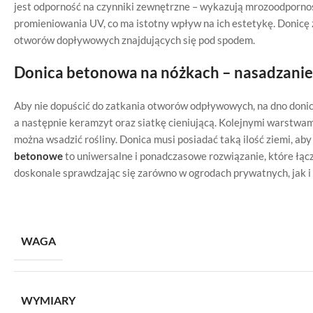
jest odporność na czynniki zewnętrzne – wykazują mrozoodpornoś
promieniowania UV, co ma istotny wpływ na ich estetykę. Donicę
otworów dopływowych znajdujących się pod spodem.
Donica betonowa na nóżkach – nasadzanie
Aby nie dopuścić do zatkania otworów odpływowych, na dno donic
a następnie keramzyt oraz siatkę cieniującą. Kolejnymi warstwami
można wsadzić rośliny. Donica musi posiadać taką ilość ziemi, aby
betonowe
to uniwersalne i ponadczasowe rozwiązanie, które łąc
doskonale sprawdzając się zarówno w ogrodach prywatnych, jak i
WAGA
WYMIARY