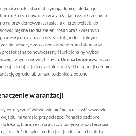
ymałe nóżki, które utrzymują donicę i dodają jej
eniem można stosować go w aranżacjach współczesnych
o na przy domowym tarasie, jak i przy wejściu do
nowią piękne tło dla zieleni roślin oraz kwietnych
sowały do aranżacji w stylu loft, industrialnym,
tycznie połączyć ze szkłem, drewnem, metalem oraz
prostokątna to nowoczesny i funkcjonalny wybór,
h zewnętrznych i wewnętrznych.
Donica betonowa
przed
esji, dodając jednocześnie estetyki i elegancji całemu
ranżację ogrodu lub tarasu to donica z betonu
znaczenie w aranżacji
lory estetyczne? Właściwie można ją ustawić wszędzie
wejściu, na tarasie, przy ścieżce. Ponadto ozdobne
do lokalu, biura, restauracji czy budynków użyteczności
ego są ciężkie, więc trudno jest je ukraść! Ich zaletą