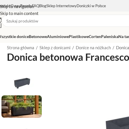
ontakt
O nas
Porady
FAQ
Blog
Sklep Internetowy
Doniczki w Polsce
Skip to navigation
Skip to main content
szystkie donice
Betonowe
Aluminiowe
Plastikowe
Corten
Paleniska
Na ta
Strona główna
/
Sklep z donicami
/
Donice na nóżkach
/
Donica
Donica betonowa Francesc