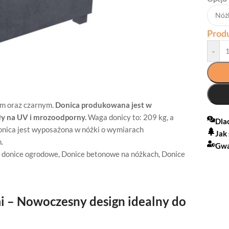
Prod
-
ym oraz czarnym.
Donica produkowana jest w
ły na UV i mrozoodporny.
Waga donicy to: 209 kg, a
Dla
onica jest wyposażona w nóżki o wymiarach
Jak
.
Gwa
 donice ogrodowe
,
Donice betonowe na nóżkach
,
Donice
i – Nowoczesny design idealny do