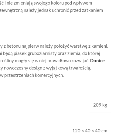
ć i nie zmieniają swojego koloru pod wpływem
 zewnętrzną należy jednak uchronić przed zatkaniem
y z betonu najpierw należy położyć warstwę z kamieni,
 będą piasek gruboziarnisty oraz ziemia, do której
 rośliny mogły się w niej prawidłowo rozwijać.
Donice
zy nowoczesny design z wyjątkową trwałością,
 w przestrzeniach komercyjnych.
209 kg
120 × 40 × 40 cm